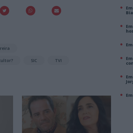
Em
Bi
Em 
hos
Em
reira
Em
ultor?
SIC
TVI
co
Em 
Jo
Em 