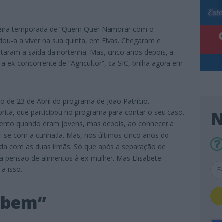
meira temporada de “Quem Quer Namorar com o
idou-a a viver na sua quinta, em Elvas. Chegaram e
itaram a saída da nortenha. Mas, cinco anos depois, a
, a ex-concorrente de “Agricultor”, da SIC, brilha agora em
io de 23 de Abril do programa de João Patrício.
N
rita, que participou no programa para contar o seu caso.
mento quando eram jovens, mas depois, ao conhecer a
ar-se com a cunhada. Mas, nos últimos cinco anos do
ida com as duas irmãs. Só que após a separação de
ma pensão de alimentos à ex-mulher. Mas Elisabete
 a isso.
 bem”