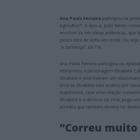
Ana Paula Ferreira
participou na pri
Agricultor?”. À época, João Neves conv
envolver-se em várias polémicas, que d
jurista está de volta aos ecrãs. Ou seja
“A Sentença”, da TVI.
Ana Paula Ferreira participou no episód
Interpretou a personagem Elisabete Cab
Elisabete e José tiveram um relaciona
irmã de Elisabete este acabou por cas
matrimónio, teve uma relação consent
Elisabete e o divórcio da irmã, paga u
acredita que também deveria ter direito
“Correu muito