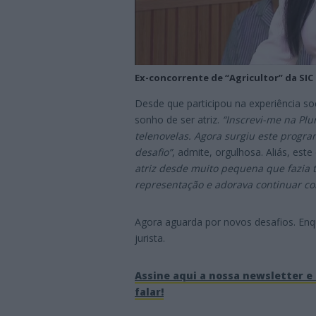
Ex-concorrente de “Agricultor” da SIC
Desde que participou na experiência soc
sonho de ser atriz.
“Inscrevi-me na Plu
telenovelas. Agora surgiu este progra
desafio”
, admite, orgulhosa. Aliás, est
atriz desde muito pequena que fazia t
representação e adorava continuar co
Agora aguarda por novos desafios. En
jurista.
Assine aqui a nossa newsletter e 
falar!