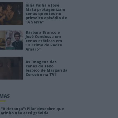
Júlia Palha e José
Mata protagonizam
cenas quentes no
primeiro episódio de
“A Serra”
Bárbara Branco e
José Condessa em
cenas eróticas em
“O Crime do Padre
Amaro”
As imagens das
cenas de sexo
lésbico de Margarida
Corceiro na TVI
IMAS
“A Herança”: Pilar descobre que
sarinho não está grávida