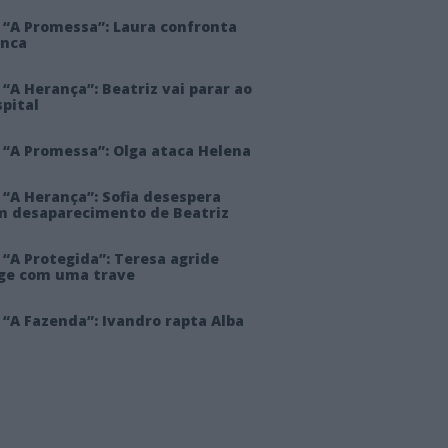
 “A Promessa”: Laura confronta
anca
“A Herança”: Beatriz vai parar ao
pital
 “A Promessa”: Olga ataca Helena
 “A Herança”: Sofia desespera
m desaparecimento de Beatriz
“A Protegida”: Teresa agride
rge com uma trave
“A Fazenda”: Ivandro rapta Alba