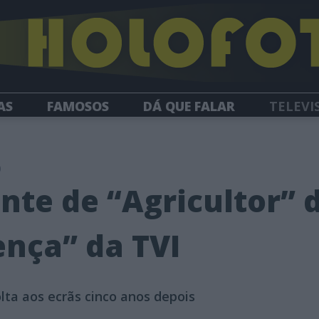
AS
FAMOSOS
DÁ QUE FALAR
TELEVI
HOLOFOTE TV
NEWSLETTER
0
nte de “Agricultor” d
nça” da TVI
lta aos ecrãs cinco anos depois