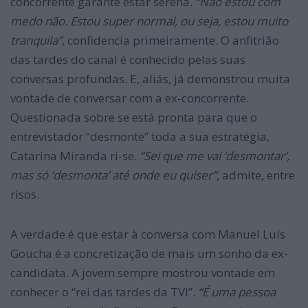
concorrente garante estar serena.
“Não estou com
medo não. Estou super normal, ou seja, estou muito
tranquila”
, confidencia primeiramente. O anfitrião
das tardes do canal é conhecido pelas suas
conversas profundas. E, aliás, já demonstrou muita
vontade de conversar com a ex-concorrente.
Questionada sobre se está pronta para que o
entrevistador “desmonte” toda a sua estratégia,
Catarina Miranda ri-se.
“Sei que me vai ‘desmontar’,
mas só ‘desmonta’ até onde eu quiser”
, admite, entre
risos.
A verdade é que estar à conversa com Manuel Luís
Goucha é a concretização de mais um sonho da ex-
candidata. A jovem sempre mostrou vontade em
conhecer o “rei das tardes da TVI”.
“É uma pessoa