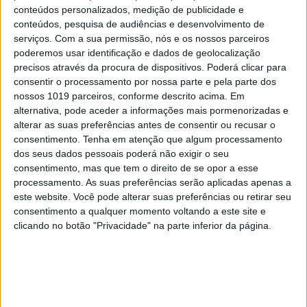
conteúdos personalizados, medição de publicidade e
conteúdos, pesquisa de audiências e desenvolvimento de
serviços.
Com a sua permissão, nós e os nossos parceiros
TELEVISÃO
poderemos usar identificação e dados de geolocalização
precisos através da procura de dispositivos. Poderá clicar para
Em "A Herança": Gonçalo e Beatriz montam
consentir o processamento por nossa parte e pela parte dos
armadilha a Cunha
nossos 1019 parceiros, conforme descrito acima. Em
alternativa, pode aceder a informações mais pormenorizadas e
alterar as suas preferências antes de consentir ou recusar o
consentimento.
Tenha em atenção que algum processamento
dos seus dados pessoais poderá não exigir o seu
consentimento, mas que tem o direito de se opor a esse
processamento. As suas preferências serão aplicadas apenas a
este website. Você pode alterar suas preferências ou retirar seu
consentimento a qualquer momento voltando a este site e
clicando no botão "Privacidade" na parte inferior da página.
TELEVISÃO
Em "A Protegida": JD asfixia Clarice na prisão