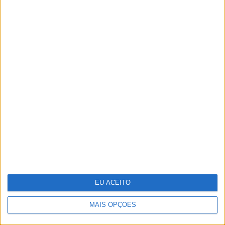
Ovos "ilibados" no caso do colesterol
Em noite de glamour, saiba quem foram
os casais que marcaram presença nesta
edição dos Globos de Ouro
EU ACEITO
MAIS OPÇÕES