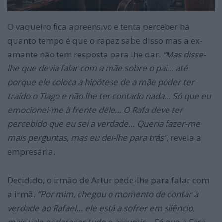
O vaqueiro fica apreensivo e tenta perceber há
quanto tempo é que o rapaz sabe disso mas a ex-
amante não tem resposta para lhe dar.
“Mas disse-
lhe que devia falar com a mãe sobre o pai… até
porque ele coloca a hipótese de a mãe poder ter
traído o Tiago e não lhe ter contado nada… Só que eu
e
mocionei-me à frente dele… O Rafa deve ter
percebido que eu sei a verdade… Queria fazer-me
mais perguntas, mas eu dei-lhe para trás”
, revela a
empresária.
Decidido, o irmão de Artur pede-lhe para falar com
a irmã.
“Por mim, chegou o momento de contar a
v
erdade ao Rafael… ele está a sofrer em silêncio,
mais vale esclarecer tudo e assumir… Só que a Sara