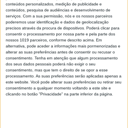
conteúdos personalizados, medição de publicidade e
conteúdos, pesquisa de audiências e desenvolvimento de
serviços.
Com a sua permissão, nós e os nossos parceiros
poderemos usar identificação e dados de geolocalização
precisos através da procura de dispositivos. Poderá clicar para
consentir o processamento por nossa parte e pela parte dos
nossos 1019 parceiros, conforme descrito acima. Em
alternativa, pode aceder a informações mais pormenorizadas e
alterar as suas preferências antes de consentir ou recusar o
TELEVISÃO
consentimento.
Tenha em atenção que algum processamento
dos seus dados pessoais poderá não exigir o seu
“Senhora do Mar”: Artur tem plano
maquiavélico para se vingar de Manuel
consentimento, mas que tem o direito de se opor a esse
processamento. As suas preferências serão aplicadas apenas a
este website. Você pode alterar suas preferências ou retirar seu
consentimento a qualquer momento voltando a este site e
clicando no botão "Privacidade" na parte inferior da página.