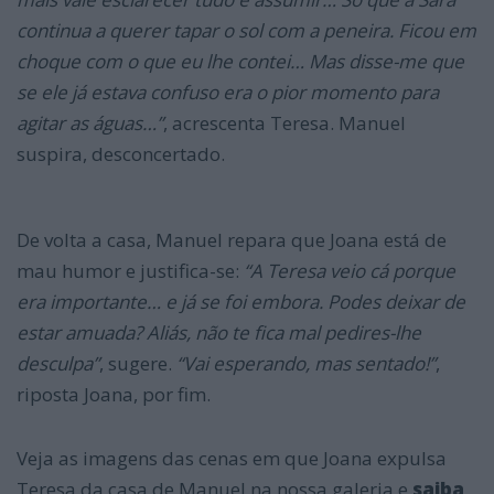
continua a querer tapar o sol com a peneira. Ficou em
choque com o que eu lhe contei… Mas disse-me que
se ele já estava confuso era o pior momento par
a
agitar as águas…”
, acrescenta Teresa. Manuel
suspira, desconcertado.
De volta a casa, Manuel repara que Joana está de
mau humor e justifica-se:
“A Teresa veio cá porque
era importante… e já se foi embora. Podes deixar de
estar amuada? Aliás, não te fica mal pedires-lhe
desculpa”
, sugere.
“Vai esperando, mas sentado!”
,
riposta Joana, por fim.
Veja as imagens das cenas em que Joana expulsa
Teresa da casa de Manuel na nossa galeria e
saiba