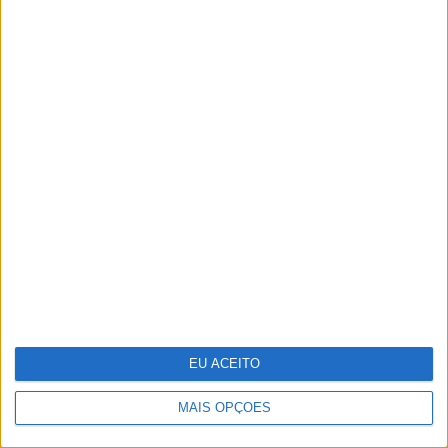
viagens: Os melhores destinos para
umas férias de sonho em hotéis e
"resorts" de Portugal
Antecipar o futuro: a visão da WTW
sobre os riscos emergentes
EU ACEITO
MAIS OPÇÕES