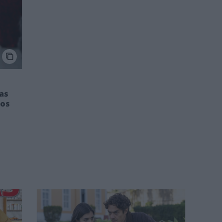
das
dos