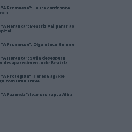
 “A Promessa”: Laura confronta
anca
“A Herança”: Beatriz vai parar ao
pital
 “A Promessa”: Olga ataca Helena
 “A Herança”: Sofia desespera
m desaparecimento de Beatriz
“A Protegida”: Teresa agride
rge com uma trave
“A Fazenda”: Ivandro rapta Alba