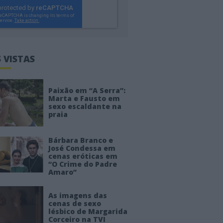
 VISTAS
Paixão em “A Serra”:
Marta e Fausto em
sexo escaldante na
praia
Bárbara Branco e
José Condessa em
cenas eróticas em
“O Crime do Padre
Amaro”
As imagens das
cenas de sexo
lésbico de Margarida
Corceiro na TVI