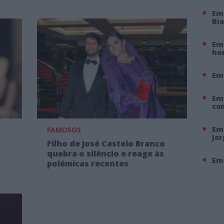
Em
Bi
Em 
hos
Em
Em
co
Em 
FAMOSOS
Jo
Filho de José Castelo Branco
a
quebra o silêncio e reage às
Em 
polémicas recentes