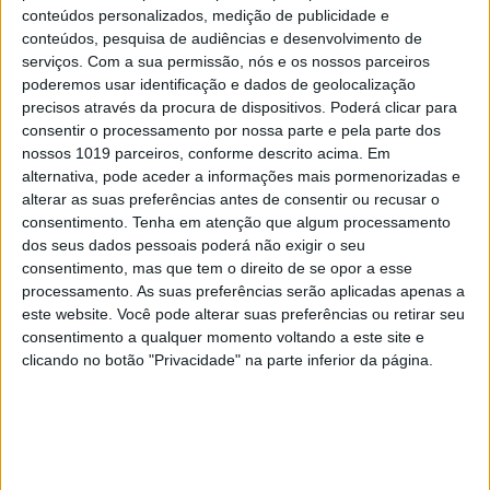
CAPAS
conteúdos personalizados, medição de publicidade e
conteúdos, pesquisa de audiências e desenvolvimento de
Em "A Herança": Pilar rapta e espanca
serviços.
Com a sua permissão, nós e os nossos parceiros
Vicente
poderemos usar identificação e dados de geolocalização
precisos através da procura de dispositivos. Poderá clicar para
consentir o processamento por nossa parte e pela parte dos
nossos 1019 parceiros, conforme descrito acima. Em
alternativa, pode aceder a informações mais pormenorizadas e
alterar as suas preferências antes de consentir ou recusar o
consentimento.
Tenha em atenção que algum processamento
dos seus dados pessoais poderá não exigir o seu
consentimento, mas que tem o direito de se opor a esse
processamento. As suas preferências serão aplicadas apenas a
este website. Você pode alterar suas preferências ou retirar seu
consentimento a qualquer momento voltando a este site e
clicando no botão "Privacidade" na parte inferior da página.
TELEVISÃO
Em "A Herança": Gonçalo e Beatriz montam
armadilha a Cunha