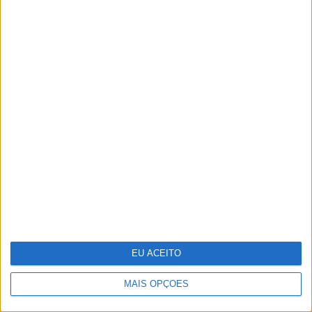
As 10 zonas erógenas masculinas
Stella McCartney: designer distinguida
na Nat Gala
EU ACEITO
MAIS OPÇÕES