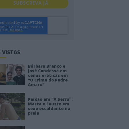
SUBSCREVA JÁ
 VISTAS
Bárbara Branco e
José Condessa em
cenas eróticas em
“O Crime do Padre
Amaro”
Paixão em “A Serra”:
Marta e Fausto em
sexo escaldante na
praia