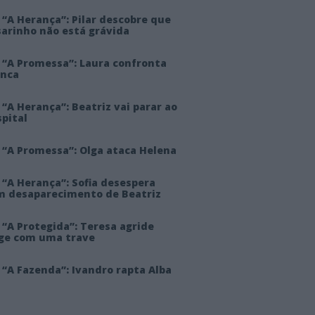
“A Herança”: Pilar descobre que
sarinho não está grávida
 “A Promessa”: Laura confronta
anca
“A Herança”: Beatriz vai parar ao
pital
 “A Promessa”: Olga ataca Helena
 “A Herança”: Sofia desespera
m desaparecimento de Beatriz
“A Protegida”: Teresa agride
rge com uma trave
“A Fazenda”: Ivandro rapta Alba