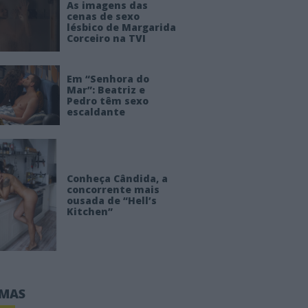
As imagens das
cenas de sexo
lésbico de Margarida
Corceiro na TVI
Em “Senhora do
Mar”: Beatriz e
Pedro têm sexo
escaldante
Conheça Cândida, a
concorrente mais
ousada de “Hell’s
Kitchen”
IMAS