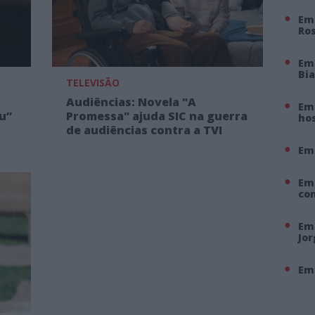
Em 
Ro
Em
Bi
TELEVISÃO
Audiências: Novela "A
Em 
u”
Promessa" ajuda SIC na guerra
hos
de audiências contra a TVI
Em
Em
co
Em 
Jo
Em 