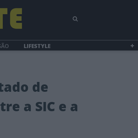
SÃO
LIFESTYLE
tado de
re a SIC e a