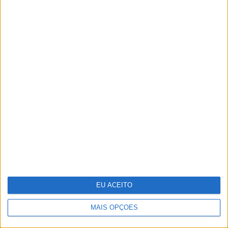
Sara Matos como nunca a viu em cenas
ousadas em “Sangue Oculto”
EU ACEITO
MAIS OPÇÕES