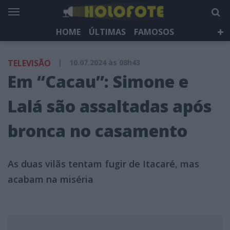
HOME
ÚLTIMAS
FAMOSOS
DÁ QUE FALAR
TELEVISÃO
LIFESTYLE
TELEVISÃO
|
10.07.2024 às 08h43
HOLOFOTE TV
NEWSLETTER
Em “Cacau”: Simone e
Lalá são assaltadas após
bronca no casamento
As duas vilãs tentam fugir de Itacaré, mas
acabam na miséria