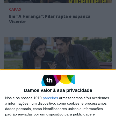
CAPAS
Em "A Herança": Pilar rapta e espanca
Vicente
Damos valor à sua privacidade
TELEVISÃO
Nós e os nossos 1019
parceiros
armazenamos e/ou acedemos
Em "A Herança": Gonçalo e Beatriz montam
a informações num dispositivo, como cookies, e processamos
armadilha a Cunha
dados pessoais, como identificadores únicos e informações
padrão enviadas por um dispositivo para publicidade e