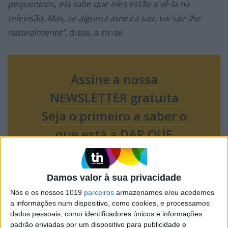
pequeninos, ela sabe que eles estão a vê-la na
televisão. Mas, se alguma asneira sair, vai sair-lhe
naturalmente”
, disse, a rir-se.
Assine a nossa
NEWSLETTER gratuita
Seja o primeiro a saber o
que está a DAR QUE
FALAR!
Damos valor à sua privacidade
Nós e os nossos 1019
parceiros
armazenamos e/ou acedemos
a informações num dispositivo, como cookies, e processamos
dados pessoais, como identificadores únicos e informações
padrão enviadas por um dispositivo para publicidade e