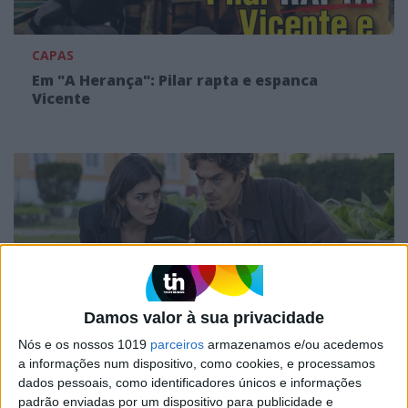
CAPAS
Em "A Herança": Pilar rapta e espanca
Vicente
Damos valor à sua privacidade
Nós e os nossos 1019
parceiros
armazenamos e/ou acedemos
TELEVISÃO
a informações num dispositivo, como cookies, e processamos
Em "A Herança": Gonçalo e Beatriz montam
dados pessoais, como identificadores únicos e informações
armadilha a Cunha
padrão enviadas por um dispositivo para publicidade e