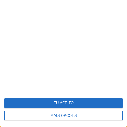
Pavilhão Julião Sarmento - Quando a arte
se confunde com a vida
EU ACEITO
MAIS OPÇÕES