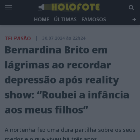
HOME
ÚLTIMAS
FAMOSOS
DÁ QUE FALAR
TELEVISÃO
LIFESTYLE
TELEVISÃO
|
30.07.2024 às 22h24
HOLOFOTE TV
NEWSLETTER
Bernardina Brito em
lágrimas ao recordar
depressão após reality
show: “Roubei a infância
aos meus filhos”
A nortenha fez uma dura partilha sobre os seus
medos e o que viveu há três anos