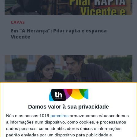
CAPAS
Em "A Herança": Pilar rapta e espanca
Vicente
Damos valor à sua privacidade
Nós e os nossos 1019
parceiros
armazenamos e/ou acedemos
a informações num dispositivo, como cookies, e processamos
TELEVISÃO
dados pessoais, como identificadores únicos e informações
Em "A Herança": Gonçalo e Beatriz montam
padrão enviadas por um dispositivo para publicidade e