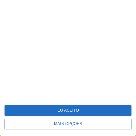
Um século de propaganda na VISÃO
História
EU ACEITO
MAIS OPÇÕES