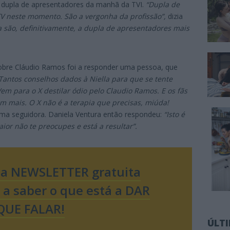
a dupla de apresentadores da manhã da TVI.
“Dupla de
V neste momento. São a vergonha da profissão”,
dizia
a são, definitivamente, a dupla de apresentadores mais
obre Cláudio Ramos foi a responder uma pessoa, que
Tantos conselhos dados à Niella para que se tente
 Vem para o X destilar ódio pelo Claudio Ramos. E os fãs
m mais. O X não é a terapia que precisas, miúda!
ma seguidora. Daniela Ventura então respondeu:
“Isto é
ior não te preocupes e está a resultar”.
sa NEWSLETTER gratuita
o a saber o que está a DAR
QUE FALAR!
ÚLT