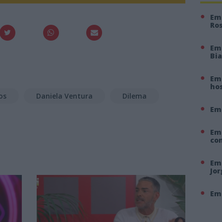
Em 
Ro
Em
Bi
Em 
hos
os
Daniela Ventura
Dilema
Em
Em
co
Em 
Jo
Em 