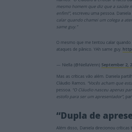
mesmo homem que diz que a saúde men
enfim!”
, escreveu uma pessoa. Daniel
calar quando chamei um colega a ate
same guy.”
O mesmo que me tentou calar quando 
ataques de pânico. YAh same guy.
http
— Niella (@NiellaVenn)
September 2, 
Mas as críticas vão além. Daniela part
Cláudio Ramos.
“Vocês acham que esta
pessoa.
“O Cláudio nasceu apenas par
estofo para ser um apresentador”
, pa
“Dupla de apres
Além disso, Daniela direcionou críticas