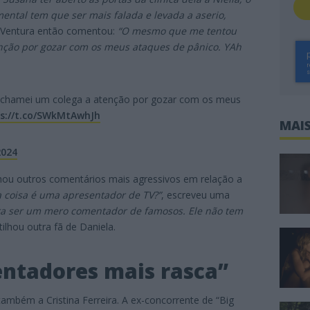
tal tem que ser mais falada e levada a aserio,
a Ventura então comentou:
“O mesmo que me tentou
nção por gozar com os meus ataques de pânico. YAh
chamei um colega a atenção por gozar com os meus
s://t.co/SWkMtAwhJh
MAIS
2024
ilhou outros comentários mais agressivos em relação a
 coisa é uma apresentador de TV?”
, escreveu uma
a ser um mero comentador de famosos. Ele não tem
rtilhou outra fã de Daniela.
entadores mais rasca”
 também a Cristina Ferreira. A ex-concorrente de “Big