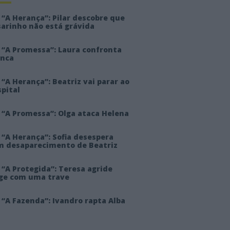
“A Herança”: Pilar descobre que
sarinho não está grávida
 “A Promessa”: Laura confronta
anca
“A Herança”: Beatriz vai parar ao
pital
 “A Promessa”: Olga ataca Helena
 “A Herança”: Sofia desespera
m desaparecimento de Beatriz
“A Protegida”: Teresa agride
rge com uma trave
“A Fazenda”: Ivandro rapta Alba