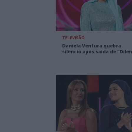
TELEVISÃO
Daniela Ventura quebra
silêncio após saída de "Dile