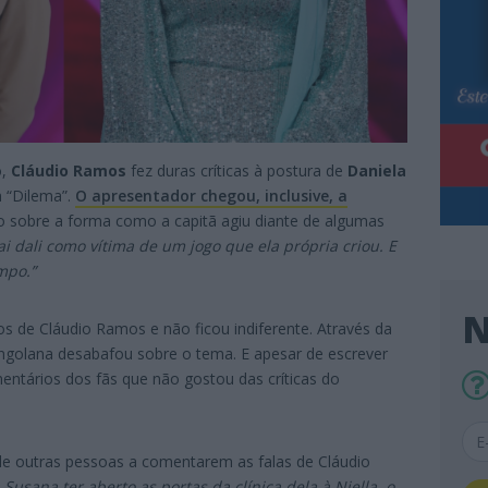
o,
Cláudio Ramos
fez duras críticas à postura de
Daniela
m “Dilema”.
O apresentador chegou, inclusive, a
ão sobre a forma como a capitã agiu diante de algumas
ai dali como vítima de um jogo que ela própria criou. E
mpo.”
N
os de Cláudio Ramos e não ficou indiferente. Através da
 angolana desabafou sobre o tema. E apesar de escrever
ntários dos fãs que não gostou das críticas do
 de outras pessoas a comentarem as falas de Cláudio
 Susana ter aberto as portas da clínica dela à Niella, o