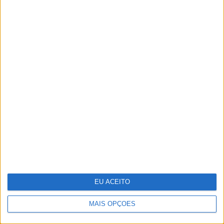
Dia da Criança: 5 sugestões para te
divertires
EU ACEITO
MAIS OPÇÕES
A VISÃO Se7e desta semana – edição 1743