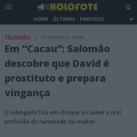
HOME
ÚLTIMAS
FAMOSOS
DÁ QUE FALAR
TELEVISÃO
LIFESTYLE
TELEVISÃO
|
13.09.2024 às 10h55
HOLOFOTE TV
NEWSLETTER
Em “Cacau”: Salomão
descobre que David é
prostituto e prepara
vingança
O advogado fica em choque ao saber a real
profissão do namorado da mulher