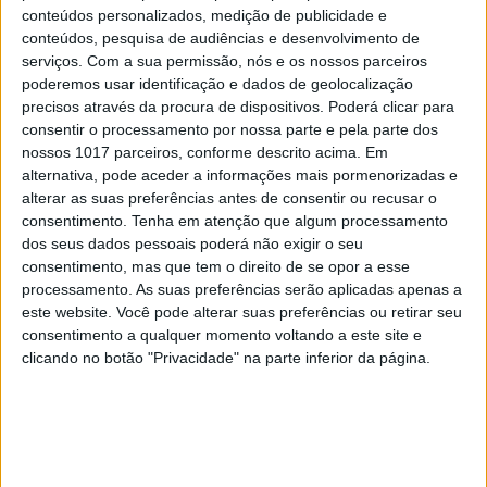
CAPAS
conteúdos personalizados, medição de publicidade e
conteúdos, pesquisa de audiências e desenvolvimento de
Em "A Herança": Pilar rapta e espanca
Vicente
serviços.
Com a sua permissão, nós e os nossos parceiros
poderemos usar identificação e dados de geolocalização
precisos através da procura de dispositivos. Poderá clicar para
consentir o processamento por nossa parte e pela parte dos
nossos 1017 parceiros, conforme descrito acima. Em
alternativa, pode aceder a informações mais pormenorizadas e
alterar as suas preferências antes de consentir ou recusar o
consentimento.
Tenha em atenção que algum processamento
dos seus dados pessoais poderá não exigir o seu
consentimento, mas que tem o direito de se opor a esse
processamento. As suas preferências serão aplicadas apenas a
este website. Você pode alterar suas preferências ou retirar seu
consentimento a qualquer momento voltando a este site e
clicando no botão "Privacidade" na parte inferior da página.
TELEVISÃO
Em "A Herança": Gonçalo e Beatriz montam
armadilha a Cunha