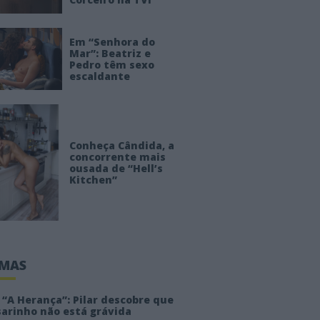
Em “Senhora do
Mar”: Beatriz e
Pedro têm sexo
escaldante
Conheça Cândida, a
concorrente mais
ousada de “Hell’s
Kitchen”
IMAS
“A Herança”: Pilar descobre que
sarinho não está grávida