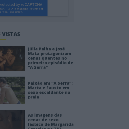
 VISTAS
Júlia Palha e José
Mata protagonizam
cenas quentes no
primeiro episódio de
“A Serra”
Paixão em “A Serra”:
Marta e Fausto em
sexo escaldante na
praia
As imagens das
cenas de sexo
lésbico de Margarida
Corceiro na TVI