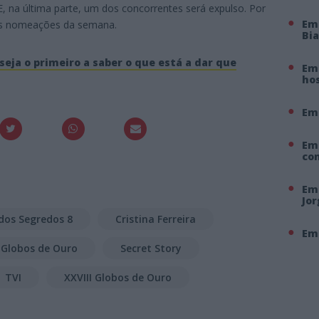
 na última parte, um dos concorrentes será expulso. Por
Em
 as nomeações da semana.
Bi
seja o primeiro a saber o que está a dar que
Em 
hos
Em
Em
co
Em 
Jo
dos Segredos 8
Cristina Ferreira
Em 
Globos de Ouro
Secret Story
TVI
XXVIII Globos de Ouro