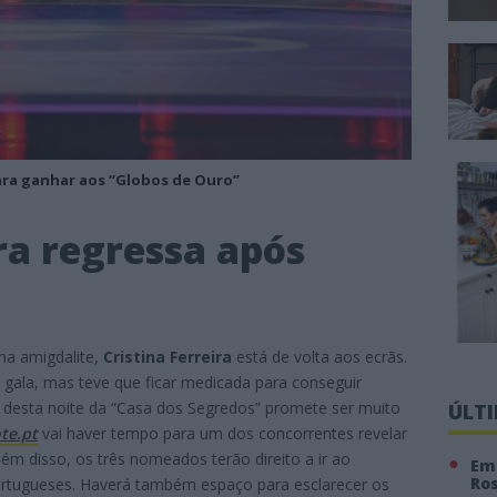
para ganhar aos “Globos de Ouro”
ira regressa após
ma amigdalite,
Cristina Ferreira
está de volta aos ecrãs.
 gala, mas teve que ficar medicada para conseguir
o desta noite da “Casa dos Segredos” promete ser muito
ÚLT
te.pt
vai haver tempo para um dos concorrentes revelar
ém disso, os três nomeados terão direito a ir ao
Em 
Ro
ortugueses. Haverá também espaço para esclarecer os