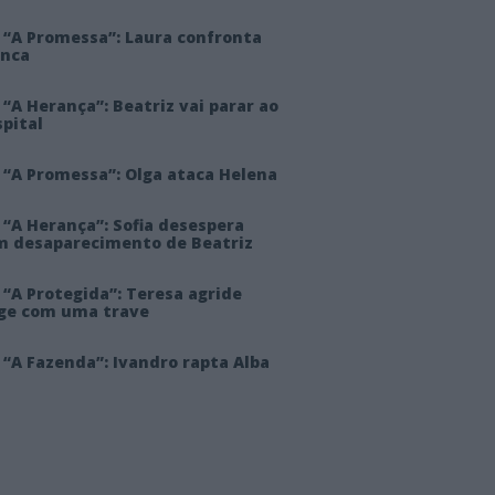
 “A Promessa”: Laura confronta
anca
“A Herança”: Beatriz vai parar ao
pital
 “A Promessa”: Olga ataca Helena
 “A Herança”: Sofia desespera
m desaparecimento de Beatriz
“A Protegida”: Teresa agride
rge com uma trave
“A Fazenda”: Ivandro rapta Alba