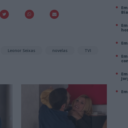
Em
Bi
Em 
hos
Em
Leonor Seixas
novelas
TVI
Em
co
Em 
Jo
Em 