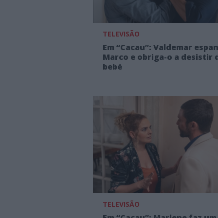
TELEVISÃO
Em “Cacau”: Valdemar espa
Marco e obriga-o a desistir 
bebé
TELEVISÃO
Em “Cacau”: Marlene faz um