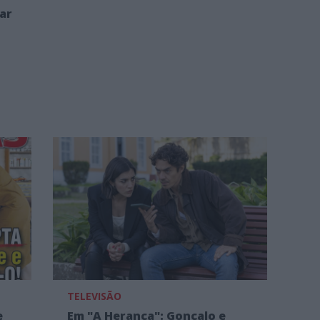
tar
TELEVISÃO
e
Em "A Herança": Gonçalo e