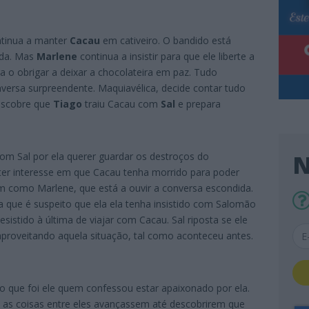
ntinua a manter
Cacau
em cativeiro. O bandido está
ada. Mas
Marlene
continua a insistir para que ele liberte a
ra o obrigar a deixar a chocolateira em paz. Tudo
versa surpreendente. Maquiavélica, decide contar tudo
escobre que
Tiago
traiu Cacau com
Sal
e prepara
N
com Sal por ela querer guardar os destroços do
 ter interesse em que Cacau tenha morrido para poder
sim como Marlene, que está a ouvir a conversa escondida.
a que é suspeito que ela ela tenha insistido com Salomão
desistido à última de viajar com Cacau. Sal riposta se ele
aproveitando aquela situação, tal como aconteceu antes.
go que foi ele quem confessou estar apaixonado por ela.
e as coisas entre eles avançassem até descobrirem que