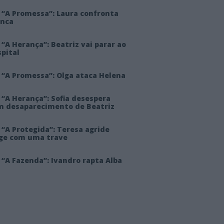
 “A Promessa”: Laura confronta
anca
“A Herança”: Beatriz vai parar ao
pital
 “A Promessa”: Olga ataca Helena
 “A Herança”: Sofia desespera
m desaparecimento de Beatriz
“A Protegida”: Teresa agride
rge com uma trave
“A Fazenda”: Ivandro rapta Alba