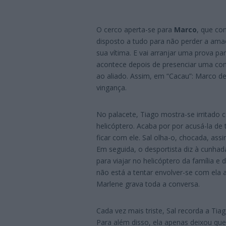
O cerco aperta-se para
Marco
, que co
disposto a tudo para não perder a am
sua vítima. E vai arranjar uma prova pa
acontece depois de presenciar uma con
ao aliado. Assim, em “Cacau”: Marco d
vingança.
No palacete, Tiago mostra-se irritado 
helicóptero. Acaba por por acusá-la de
ficar com ele. Sal olha-o, chocada, as
Em seguida, o desportista diz à cunhad
para viajar no helicóptero da família e 
não está a tentar envolver-se com ela 
Marlene grava toda a conversa.
Cada vez mais triste, Sal recorda a Tia
Para além disso, ela apenas deixou qu