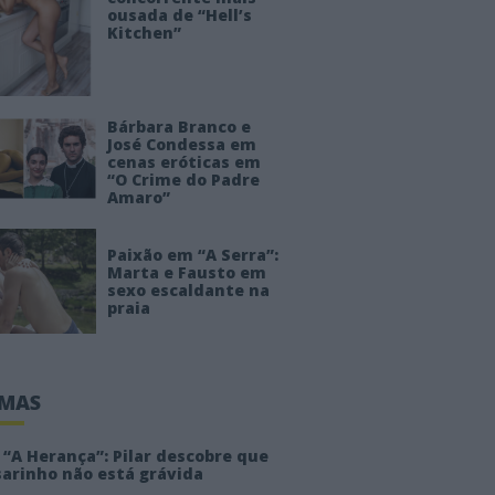
ousada de “Hell’s
Kitchen”
Bárbara Branco e
José Condessa em
cenas eróticas em
“O Crime do Padre
Amaro”
Paixão em “A Serra”:
Marta e Fausto em
sexo escaldante na
praia
IMAS
“A Herança”: Pilar descobre que
sarinho não está grávida