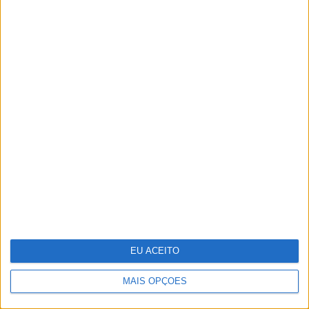
Sozinha ou acompanhada, estas 10 apps
vão apimentar a sua vida sexual
Recorde as melhores imagens da XXIX
Gala dos Globos de Ouro
EU ACEITO
MAIS OPÇÕES