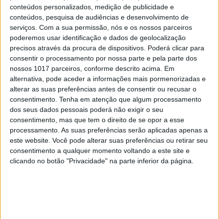
conteúdos personalizados, medição de publicidade e
conteúdos, pesquisa de audiências e desenvolvimento de
serviços.
Com a sua permissão, nós e os nossos parceiros
poderemos usar identificação e dados de geolocalização
precisos através da procura de dispositivos. Poderá clicar para
consentir o processamento por nossa parte e pela parte dos
TELEVISÃO
nossos 1017 parceiros, conforme descrito acima. Em
Em “A Promessa”: António proíbe Helena de
alternativa, pode aceder a informações mais pormenorizadas e
estar com Miguel para se vingar
alterar as suas preferências antes de consentir ou recusar o
consentimento.
Tenha em atenção que algum processamento
dos seus dados pessoais poderá não exigir o seu
consentimento, mas que tem o direito de se opor a esse
processamento. As suas preferências serão aplicadas apenas a
este website. Você pode alterar suas preferências ou retirar seu
consentimento a qualquer momento voltando a este site e
clicando no botão "Privacidade" na parte inferior da página.