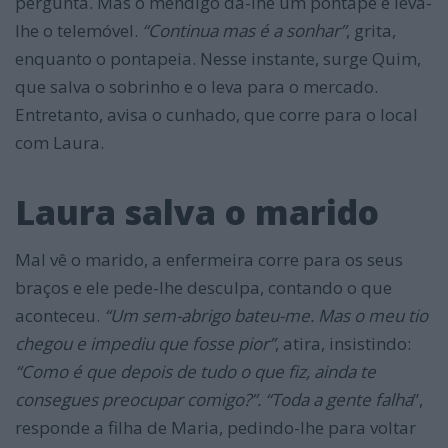
pergunta. Mas o mendigo dá-lhe um pontapé e leva-
lhe o telemóvel.
“Continua mas é a sonhar”
, grita,
enquanto o pontapeia. Nesse instante, surge Quim,
que salva o sobrinho e o leva para o mercado.
Entretanto, avisa o cunhado, que corre para o local
com Laura.
Laura salva o marido
Mal vê o marido, a enfermeira corre para os seus
braços e ele pede-lhe desculpa, contando o que
aconteceu.
“Um sem-abrigo bateu-me. Mas o meu tio
chegou e impediu que fosse pior”
, atira, insistindo:
“Como é que depois de tudo o que fiz, ainda te
consegues p
reocupar comigo?”. “Toda a gente falha
”,
responde a filha de Maria, pedindo-lhe para voltar