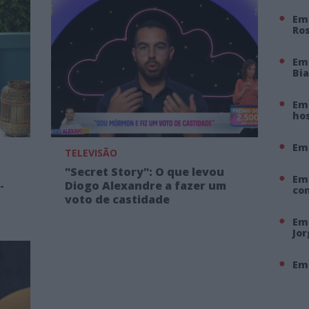
Em 
Ro
Em
Bi
Em 
hos
Em
TELEVISÃO
"Secret Story": O que levou
Em
-
Diogo Alexandre a fazer um
co
voto de castidade
Em 
Jo
Em 