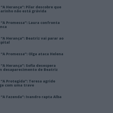
“A Herança”: Pilar descobre que
sarinho não está grávida
 “A Promessa”: Laura confronta
anca
“A Herança”: Beatriz vai parar ao
pital
 “A Promessa”: Olga ataca Helena
 “A Herança”: Sofia desespera
m desaparecimento de Beatriz
“A Protegida”: Teresa agride
rge com uma trave
“A Fazenda”: Ivandro rapta Alba