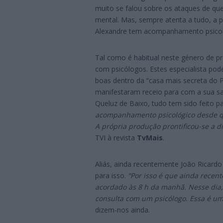
muito se falou sobre os ataques de que
mental. Mas, sempre atenta a tudo, a
Alexandre tem acompanhamento psicoló
Tal como é habitual neste género de pr
com psicólogos. Estes especialista po
boas dentro da “casa mais secreta do P
manifestaram receio para com a sua sa
Queluz de Baixo, tudo tem sido feito p
acompanhamento psicológico desde q
A própria produção prontificou-se a di
TVI à revista
TvMais
.
Aliás, ainda recentemente João Ricard
para isso.
“
Por isso é que ainda recent
acordado às 8 h d
a manhã. Nesse dia, 
consulta com um psicólogo. Essa é u
dizem-nos ainda.