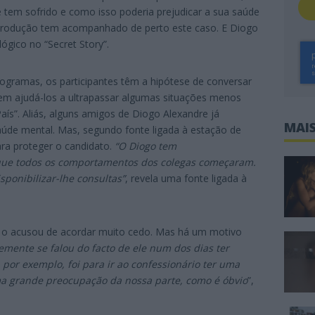
 tem sofrido e como isso poderia prejudicar a sua saúde
 produção tem acompanhado de perto este caso. E Diogo
gico no “Secret Story”.
ogramas, os participantes têm a hipótese de conversar
dem ajudá-los a ultrapassar algumas situações menos
aís”. Aliás, alguns amigos de Diogo Alexandre já
MAIS
úde mental. Mas, segundo fonte ligada à estação de
ara proteger o candidato.
“O Diogo tem
ue todos os comportamentos dos colegas começaram.
sponibilizar-lhe consultas
”
, revela uma fonte ligada à
o o acusou de acordar muito cedo. Mas há um motivo
emente se falou do facto de ele num dos dias ter
por exemplo, foi para ir ao confessionário ter uma
ma grande preocupação da nossa parte, como é óbvio
”,