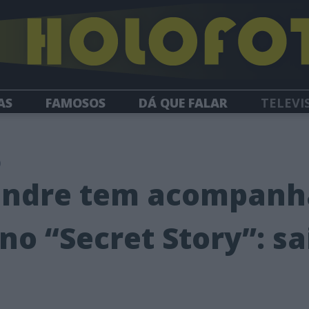
AS
FAMOSOS
DÁ QUE FALAR
TELEVI
HOLOFOTE TV
NEWSLETTER
0
andre tem acompan
no “Secret Story”: s