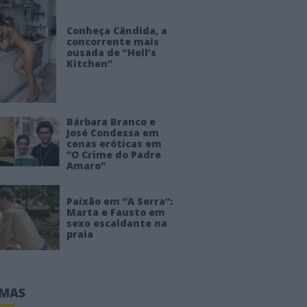
Conheça Cândida, a
concorrente mais
ousada de “Hell’s
Kitchen”
Bárbara Branco e
José Condessa em
cenas eróticas em
“O Crime do Padre
Amaro”
Paixão em “A Serra”:
Marta e Fausto em
sexo escaldante na
praia
IMAS