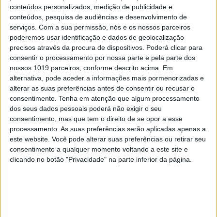
conteúdos personalizados, medição de publicidade e
conteúdos, pesquisa de audiências e desenvolvimento de
serviços.
Com a sua permissão, nós e os nossos parceiros
TELEVISÃO
poderemos usar identificação e dados de geolocalização
Em "A Protegida": JD asfixia Clarice na prisão
precisos através da procura de dispositivos. Poderá clicar para
consentir o processamento por nossa parte e pela parte dos
nossos 1019 parceiros, conforme descrito acima. Em
alternativa, pode aceder a informações mais pormenorizadas e
alterar as suas preferências antes de consentir ou recusar o
consentimento.
Tenha em atenção que algum processamento
dos seus dados pessoais poderá não exigir o seu
consentimento, mas que tem o direito de se opor a esse
processamento. As suas preferências serão aplicadas apenas a
este website. Você pode alterar suas preferências ou retirar seu
consentimento a qualquer momento voltando a este site e
clicando no botão "Privacidade" na parte inferior da página.
TELEVISÃO
Em "A Herança": Sofia é acusada de
negligência em televisão