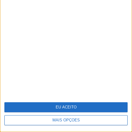
Famosos celebram campeonato do
Sporting em festa verde e branca
EU ACEITO
MAIS OPÇÕES