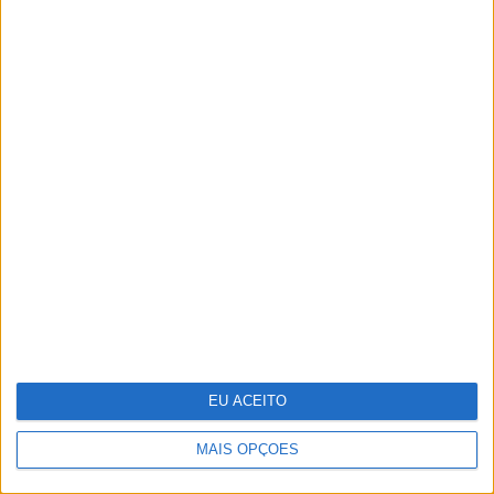
O futuro começou esta noite. Como foi
preparado o 25 de Abril
EU ACEITO
Cortes orçamentais de Trump podem
levar a mais de 2000 despedimentos na
MAIS OPÇÕES
NASA