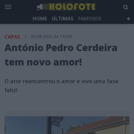
HOME
ÚLTIMAS
FAMOSOS
DÁ QUE FALAR
TELEVISÃO
LIFESTYLE
CAPAS
|
02.08.2023 às 11h00
HOLOFOTE TV
NEWSLETTER
António Pedro Cerdeira
tem novo amor!
O ator reencontrou o amor e vive uma fase
feliz!