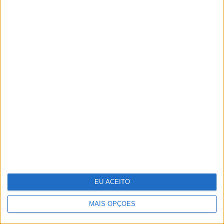
Os novos capitães da areia
EU ACEITO
MAIS OPÇÕES