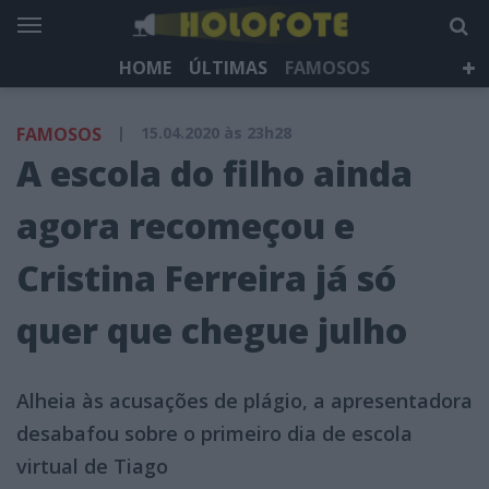
HOME
ÚLTIMAS
FAMOSOS
DÁ QUE FALAR
TELEVISÃO
LIFESTYLE
FAMOSOS
|
15.04.2020 às 23h28
HOLOFOTE TV
NEWSLETTER
A escola do filho ainda
agora recomeçou e
Cristina Ferreira já só
quer que chegue julho
Alheia às acusações de plágio, a apresentadora
desabafou sobre o primeiro dia de escola
virtual de Tiago