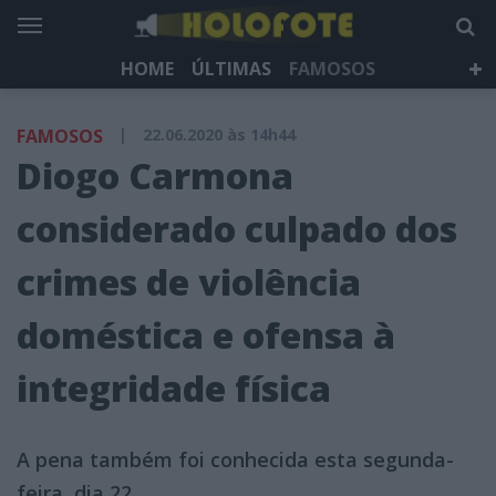
HOME
ÚLTIMAS
FAMOSOS
DÁ QUE FALAR
TELEVISÃO
LIFESTYLE
FAMOSOS
|
22.06.2020 às 14h44
HOLOFOTE TV
NEWSLETTER
Diogo Carmona
considerado culpado dos
crimes de violência
doméstica e ofensa à
integridade física
A pena também foi conhecida esta segunda-
feira, dia 22.