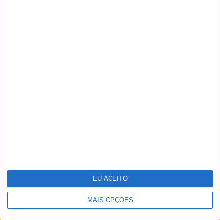
Antecipar o futuro: a visão da WTW
sobre os riscos emergentes
Globos de Ouro também são feitos de
diversão e descontração
EU ACEITO
MAIS OPÇÕES