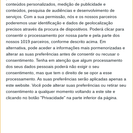
conteúdos personalizados, medição de publicidade e
conteúdos, pesquisa de audiências e desenvolvimento de
serviços.
Com a sua permissão, nós e os nossos parceiros
poderemos usar identificação e dados de geolocalização
TELEVISÃO
precisos através da procura de dispositivos. Poderá clicar para
Em "A Herança": Gonçalo e Beatriz montam
consentir o processamento por nossa parte e pela parte dos
armadilha a Cunha
nossos 1019 parceiros, conforme descrito acima. Em
alternativa, pode aceder a informações mais pormenorizadas e
alterar as suas preferências antes de consentir ou recusar o
consentimento.
Tenha em atenção que algum processamento
dos seus dados pessoais poderá não exigir o seu
consentimento, mas que tem o direito de se opor a esse
processamento. As suas preferências serão aplicadas apenas a
este website. Você pode alterar suas preferências ou retirar seu
consentimento a qualquer momento voltando a este site e
clicando no botão "Privacidade" na parte inferior da página.
TELEVISÃO
Em "A Protegida": JD asfixia Clarice na prisão