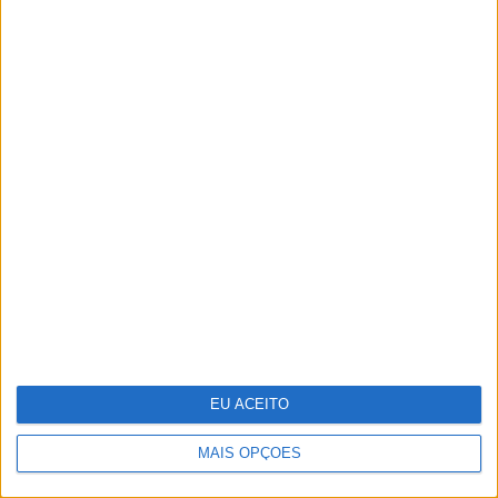
Um século de propaganda na VISÃO
História
EU ACEITO
MAIS OPÇÕES