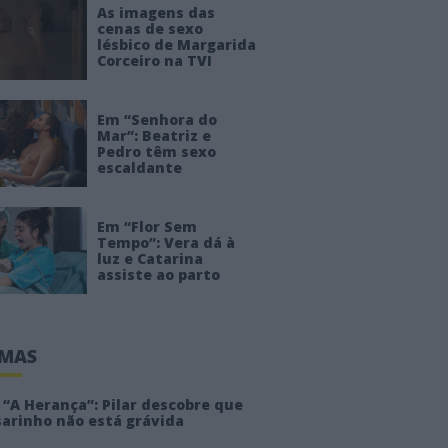
As imagens das
cenas de sexo
lésbico de Margarida
Corceiro na TVI
Em “Senhora do
Mar”: Beatriz e
Pedro têm sexo
escaldante
Em “Flor Sem
Tempo”: Vera dá à
luz e Catarina
assiste ao parto
IMAS
“A Herança”: Pilar descobre que
sarinho não está grávida