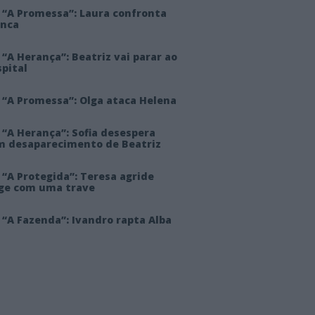
 “A Promessa”: Laura confronta
anca
“A Herança”: Beatriz vai parar ao
pital
 “A Promessa”: Olga ataca Helena
 “A Herança”: Sofia desespera
m desaparecimento de Beatriz
“A Protegida”: Teresa agride
rge com uma trave
“A Fazenda”: Ivandro rapta Alba