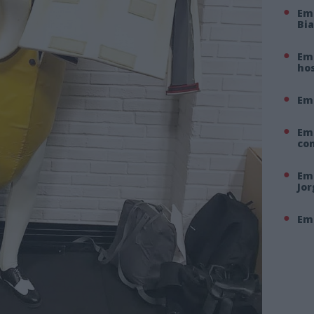
Em
Bi
Em 
hos
Em
Em
co
Em 
Jo
Em 