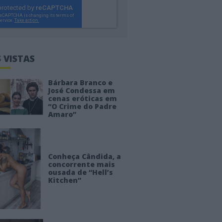
 VISTAS
Bárbara Branco e
José Condessa em
cenas eróticas em
“O Crime do Padre
Amaro”
Conheça Cândida, a
concorrente mais
ousada de “Hell’s
Kitchen”