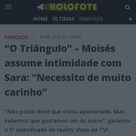
HOME
ÚLTIMAS
FAMOSOS
DÁ QUE FALAR
TELEVISÃO
LIFESTYLE
FAMOSOS
|
29.05.2023 às 13h02
HOLOFOTE TV
NEWSLETTER
“O Triângulo” – Moisés
assume intimidade com
Sara: “Necessito de muito
carinho”
"Não posso dizer que estou apaixonado. Mas
sabemos que gostamos um do outro", garantiu
o 5º classificado do reality show da TVI