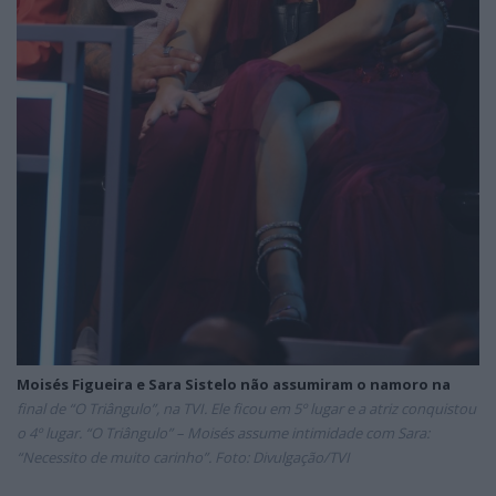
Moisés Figueira e Sara Sistelo não assumiram o namoro na
final de “O Triângulo”, na TVI. Ele ficou em 5º lugar e a atriz conquistou
o 4º lugar. “O Triângulo” – Moisés assume intimidade com Sara:
“Necessito de muito carinho”. Foto: Divulgação/TVI