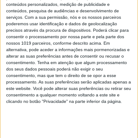
conteúdos personalizados, medição de publicidade e
conteúdos, pesquisa de audiências e desenvolvimento de
serviços.
Com a sua permissão, nós e os nossos parceiros
poderemos usar identificação e dados de geolocalização
precisos através da procura de dispositivos. Poderá clicar para
TELEVISÃO
consentir o processamento por nossa parte e pela parte dos
Rafael Mota fala sobre o casalinho de “O
nossos 1019 parceiros, conforme descrito acima. Em
Triângulo”: “O Moisés e a Sara precisam
alternativa, pode aceder a informações mais pormenorizadas e
muito de carinho”
alterar as suas preferências antes de consentir ou recusar o
consentimento.
Tenha em atenção que algum processamento
dos seus dados pessoais poderá não exigir o seu
consentimento, mas que tem o direito de se opor a esse
processamento. As suas preferências serão aplicadas apenas a
este website. Você pode alterar suas preferências ou retirar seu
consentimento a qualquer momento voltando a este site e
clicando no botão "Privacidade" na parte inferior da página.