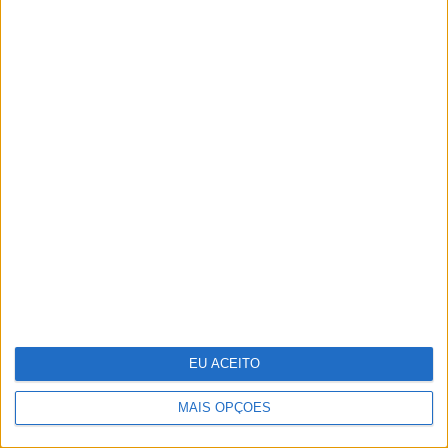
Ralis de regularidade: das apps gratuitas
às sondas, conheça a tecnologia que
pode usar para ser competitivo
EU ACEITO
MAIS OPÇÕES