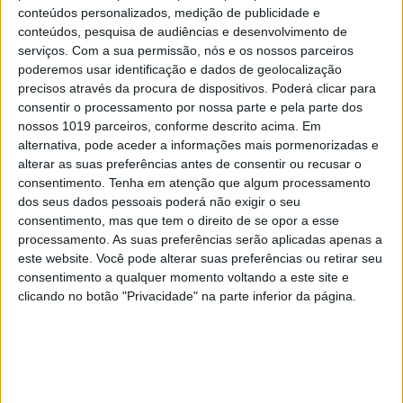
conteúdos personalizados, medição de publicidade e
PALAVRAS-CHAVE
conteúdos, pesquisa de audiências e desenvolvimento de
serviços.
Com a sua permissão, nós e os nossos parceiros
poderemos usar identificação e dados de geolocalização
Ana Moura
cantor
espetáculos
precisos através da procura de dispositivos. Poderá clicar para
consentir o processamento por nossa parte e pela parte dos
música
Pedro Mafama
nossos 1019 parceiros, conforme descrito acima. Em
alternativa, pode aceder a informações mais pormenorizadas e
alterar as suas preferências antes de consentir ou recusar o
consentimento.
Tenha em atenção que algum processamento
RELACIONADOS
dos seus dados pessoais poderá não exigir o seu
consentimento, mas que tem o direito de se opor a esse
processamento. As suas preferências serão aplicadas apenas a
este website. Você pode alterar suas preferências ou retirar seu
consentimento a qualquer momento voltando a este site e
clicando no botão "Privacidade" na parte inferior da página.