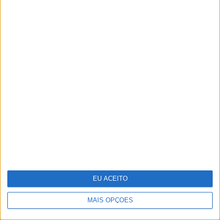
Portugália Belém reabre renovada em
ano de centenário
Stella McCartney: designer distinguida
na Nat Gala
EU ACEITO
MAIS OPÇÕES