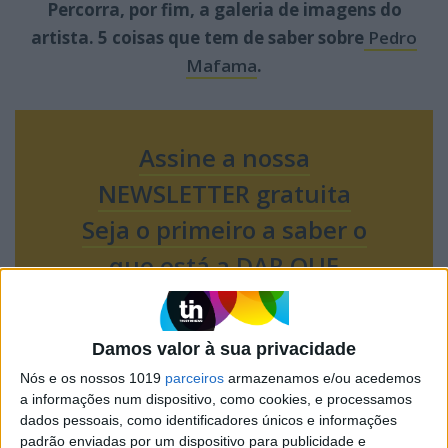
Percorra, por fim, a galeria de imagens do
artista. 5 coisas que tem de saber sobre
Pedro
Mafama
.
Assine a nossa
NEWSLETTER gratuita
Seja o primeiro a saber o
que está a DAR QUE
FALAR!
Damos valor à sua privacidade
Nós e os nossos 1019
parceiros
armazenamos e/ou acedemos
a informações num dispositivo, como cookies, e processamos
dados pessoais, como identificadores únicos e informações
padrão enviadas por um dispositivo para publicidade e