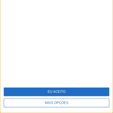
Os “looks” dos famosos na passadeira
vermelha dos Globos de Ouro
Guia de essenciais de viagem para a sua
pele
EU ACEITO
MAIS OPÇÕES