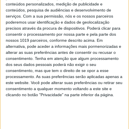
conteúdos personalizados, medição de publicidade e
CAPAS
conteúdos, pesquisa de audiências e desenvolvimento de
serviços.
Com a sua permissão, nós e os nossos parceiros
Em "A Herança": Pilar rapta e espanca
Vicente
poderemos usar identificação e dados de geolocalização
precisos através da procura de dispositivos. Poderá clicar para
consentir o processamento por nossa parte e pela parte dos
nossos 1019 parceiros, conforme descrito acima. Em
alternativa, pode aceder a informações mais pormenorizadas e
alterar as suas preferências antes de consentir ou recusar o
consentimento.
Tenha em atenção que algum processamento
dos seus dados pessoais poderá não exigir o seu
consentimento, mas que tem o direito de se opor a esse
processamento. As suas preferências serão aplicadas apenas a
este website. Você pode alterar suas preferências ou retirar seu
consentimento a qualquer momento voltando a este site e
clicando no botão "Privacidade" na parte inferior da página.
TELEVISÃO
Em "A Herança": Gonçalo e Beatriz montam
armadilha a Cunha