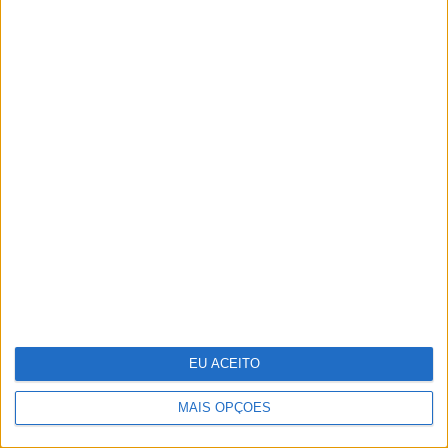
Os Lusíadas são um hospital e Guerra
Junqueiro uma avenida
EU ACEITO
MAIS OPÇÕES