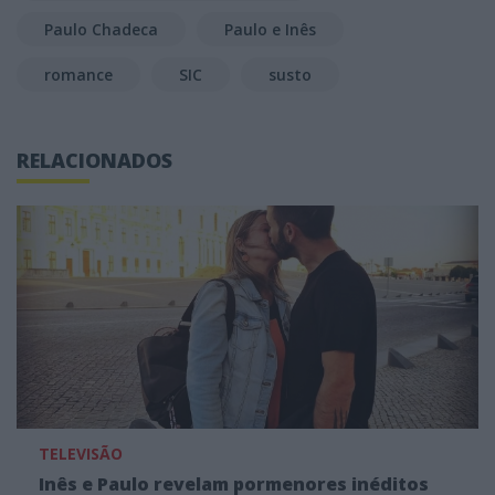
Paulo Chadeca
Paulo e Inês
romance
SIC
susto
RELACIONADOS
TELEVISÃO
Inês e Paulo revelam pormenores inéditos