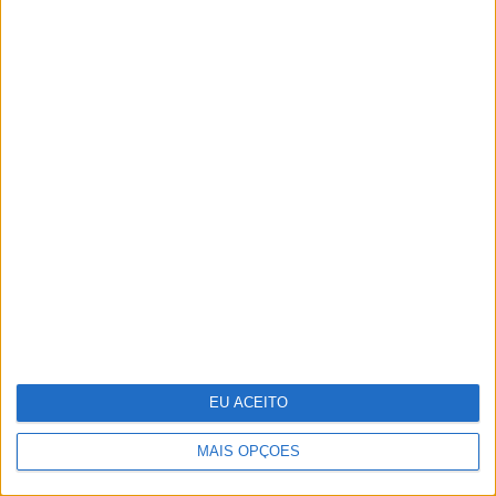
Celebrar a Páscoa com escapadinhas
para todos
Cocktail tóxico encontrado em plástico
reciclado
EU ACEITO
MAIS OPÇÕES