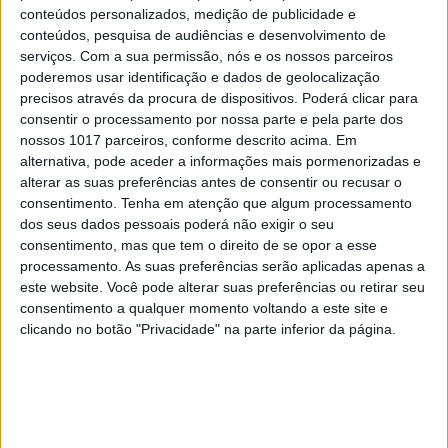
conteúdos personalizados, medição de publicidade e
CAPAS
conteúdos, pesquisa de audiências e desenvolvimento de
Em "A Herança": Pilar rapta e espanca
serviços.
Com a sua permissão, nós e os nossos parceiros
Vicente
poderemos usar identificação e dados de geolocalização
precisos através da procura de dispositivos. Poderá clicar para
consentir o processamento por nossa parte e pela parte dos
nossos 1017 parceiros, conforme descrito acima. Em
alternativa, pode aceder a informações mais pormenorizadas e
alterar as suas preferências antes de consentir ou recusar o
consentimento.
Tenha em atenção que algum processamento
dos seus dados pessoais poderá não exigir o seu
consentimento, mas que tem o direito de se opor a esse
processamento. As suas preferências serão aplicadas apenas a
este website. Você pode alterar suas preferências ou retirar seu
consentimento a qualquer momento voltando a este site e
clicando no botão "Privacidade" na parte inferior da página.
TELEVISÃO
Em "A Herança": Gonçalo e Beatriz montam
armadilha a Cunha