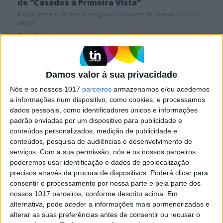
de “Casados à Primeira Vista”
A concorrente de Aveiro reagiu aos rumores de romance com o
amigo
Tiago Henriques
Flávio e Alexandra dão primeira entrevista juntos
depois de "Casados à Primeira Vista"
Damos valor à sua privacidade
Nós e os nossos 1017
parceiros
armazenamos e/ou acedemos
a informações num dispositivo, como cookies, e processamos
dados pessoais, como identificadores únicos e informações
padrão enviadas por um dispositivo para publicidade e
conteúdos personalizados, medição de publicidade e
conteúdos, pesquisa de audiências e desenvolvimento de
serviços.
Com a sua permissão, nós e os nossos parceiros
poderemos usar identificação e dados de geolocalização
precisos através da procura de dispositivos. Poderá clicar para
consentir o processamento por nossa parte e pela parte dos
nossos 1017 parceiros, conforme descrito acima. Em
TELEVISÃO
alternativa, pode aceder a informações mais pormenorizadas e
As broncas que marcaram a quarta edição
alterar as suas preferências antes de consentir ou recusar o
de “Casados à Primeira Vista”