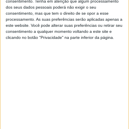
consentimento.
Tenha em atenção que algum processamento
Desde falsas acusações a casamentos condenados, houve
dos seus dados pessoais poderá não exigir o seu
momentos de muita tensão!
consentimento, mas que tem o direito de se opor a esse
Tiago Henriques
processamento. As suas preferências serão aplicadas apenas a
este website. Você pode alterar suas preferências ou retirar seu
Surpresa no final de “Casados à Primeira Vista”:
consentimento a qualquer momento voltando a este site e
Elisabete e Francisco fazem as pazes
clicando no botão "Privacidade" na parte inferior da página.
TELEVISÃO
Já sabemos quando termina “Casados à
Primeira Vista” e há surpresas