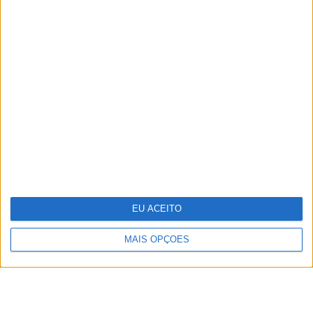
POLÍTICA DE PRIVACIDADE
POLÍTICA DE COOKIES
PUBLICIDADE
FICHA TÉCNICA
ESTATUTO EDITORIAL
EU ACEITO
Copyright © Trust in News. Todos os direitos reservados.
MAIS OPÇÕES