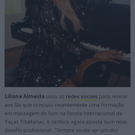
Liliana Almeida
usou as
redes sociais
para revelar
aos fãs que concluiu recentemente uma formação
em massagem de Som na Escola Internacional de
Taças Tibetanas. A cantora agora aposta num novo
desafio profissional.
“Sempre soube ser um dos