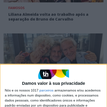
FAMOSOS
Liliana Almeida volta ao trabalho após a
separação de Bruno de Carvalho
Damos valor à sua privacidade
FAMOSOS
Nós e os nossos 1017
parceiros
armazenamos e/ou acedemos
Bruno de Carvalho enfrenta novo drama
a informações num dispositivo, como cookies, e processamos
após separação de Liliana Almeida
dados pessoais, como identificadores únicos e informações
padrão enviadas por um dispositivo para publicidade e