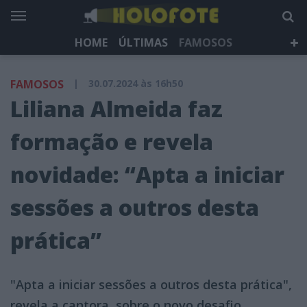
HOME
ÚLTIMAS
FAMOSOS
DÁ QUE FALAR
TELEVISÃO
LIFESTYLE
FAMOSOS
|
30.07.2024 às 16h50
HOLOFOTE TV
NEWSLETTER
Liliana Almeida faz
formação e revela
novidade: “Apta a iniciar
sessões a outros desta
prática”
"Apta a iniciar sessões a outros desta prática",
revela a cantora, sobre o novo desafio.