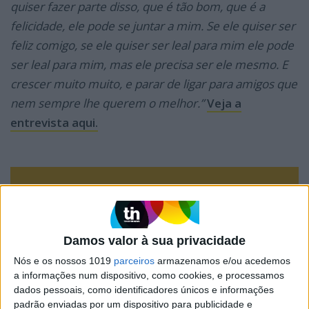
quiser fazer parte disso, que é tão bom, que é a
felicidade, ele pode se juntar a mim. Se ele quiser ser
feliz comigo, se ele quiser ser leal para mim ele pode
ser leal para mim, mas ele precisa ser ele mesmo. E
crescer muito muito, e parar de ligar para amigos que
nem sempre lhe querem o melhor.”
Veja a
entrevista aqui.
Assine a nossa
NEWSLETTER gratuita
Damos valor à sua privacidade
Seja o primeiro a saber o
Nós e os nossos 1019
parceiros
armazenamos e/ou acedemos
que está a DAR QUE
a informações num dispositivo, como cookies, e processamos
dados pessoais, como identificadores únicos e informações
FALAR!
padrão enviadas por um dispositivo para publicidade e