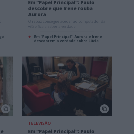
Em “Papel Principal”: Paulo
descobre que Irene rouba
Aurora
o
O rapaz consegue aceder ao computador da
vilã e fica a saber a verdade
ego
Em “Papel Principal”: Aurora e Irene
descobrem a verdade sobre Lúcia
TELEVISÃO
 e
Em “Papel Principal”: Paulo