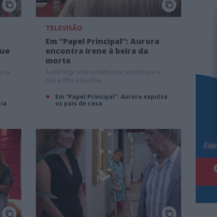
TELEVISÃO
Em “Papel Principal”: Aurora
que
encontra Irene à beira da
morte
a na
A vilã finge uma tentativa de suicídio para
que a filha a perdoe
Em “Papel Principal”: Aurora expulsa
cia
os pais de casa