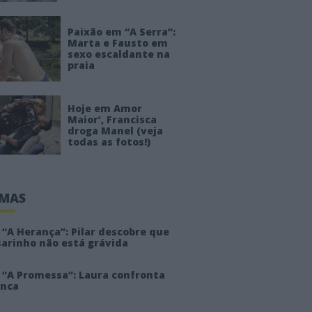
Paixão em “A Serra”:
Marta e Fausto em
sexo escaldante na
praia
Hoje em Amor
Maior’, Francisca
droga Manel (veja
todas as fotos!)
IMAS
“A Herança”: Pilar descobre que
sarinho não está grávida
 “A Promessa”: Laura confronta
anca