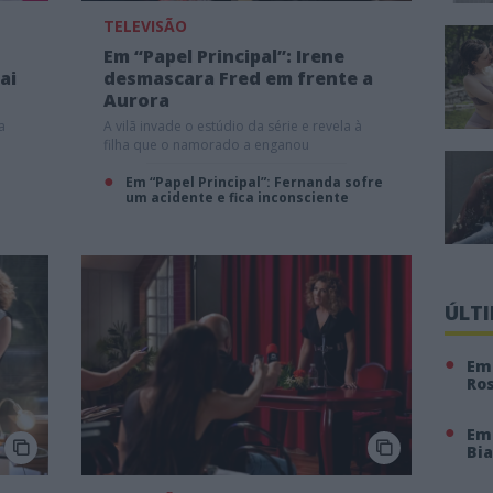
TELEVISÃO
Em “Papel Principal”: Irene
ai
desmascara Fred em frente a
Aurora
a
A vilã invade o estúdio da série e revela à
filha que o namorado a enganou
Em “Papel Principal”: Fernanda sofre
um acidente e fica inconsciente
ÚLT
Em 
Ro
Em
Bi