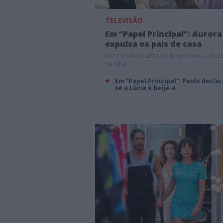
TELEVISÃO
Em “Papel Principal”: Aurora
expulsa os pais de casa
Irene e Júlio ficam em choque com a deci
da filha
Em “Papel Principal”: Paulo declar
se a Lúcia e beija-a