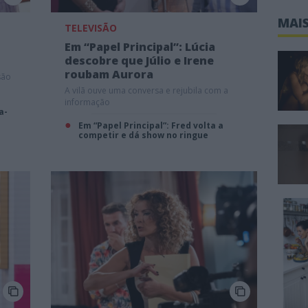
MAIS
TELEVISÃO
Em “Papel Principal”: Lúcia
descobre que Júlio e Irene
roubam Aurora
são
A vilã ouve uma conversa e rejubila com a
informação
a-
Em “Papel Principal”: Fred volta a
competir e dá show no ringue