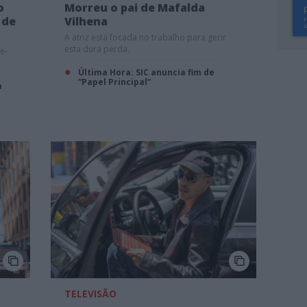
o
Morreu o pai de Mafalda
 de
Vilhena
A atriz está focada no trabalho para gerir
esta dura perda.
e-
Última Hora: SIC anuncia fim de
“Papel Principal”
a
TELEVISÃO