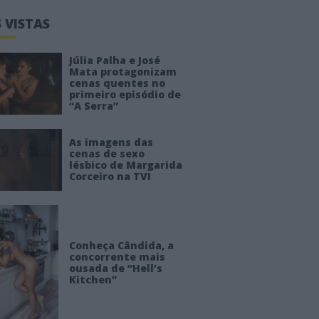
 VISTAS
Júlia Palha e José
Mata protagonizam
cenas quentes no
primeiro episódio de
“A Serra”
As imagens das
cenas de sexo
lésbico de Margarida
Corceiro na TVI
Conheça Cândida, a
concorrente mais
ousada de “Hell’s
Kitchen”