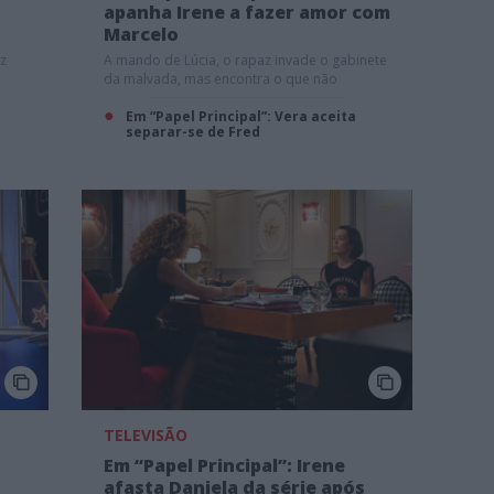
apanha Irene a fazer amor com
Marcelo
z
A mando de Lúcia, o rapaz invade o gabinete
da malvada, mas encontra o que não
esperava
Em “Papel Principal”: Vera aceita
separar-se de Fred
TELEVISÃO
Em “Papel Principal”: Irene
afasta Daniela da série após