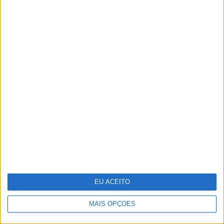
Antecipar o futuro: a visão da WTW
sobre os riscos emergentes
EU ACEITO
MAIS OPÇÕES