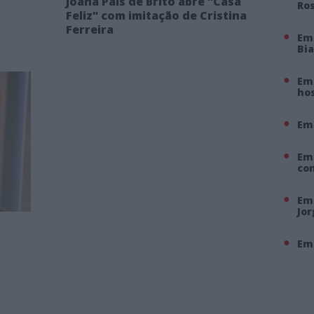
Joana Pais de Brito abre "Casa
Ro
Feliz" com imitação de Cristina
Ferreira
Em
Bi
Em 
hos
Em
Em
co
Em 
Jo
Em 