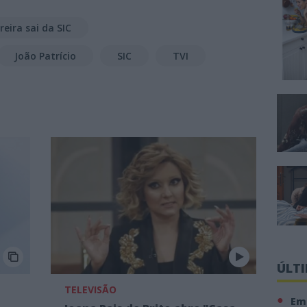
reira sai da SIC
João Patrício
SIC
TVI
ÚLT
TELEVISÃO
Em 