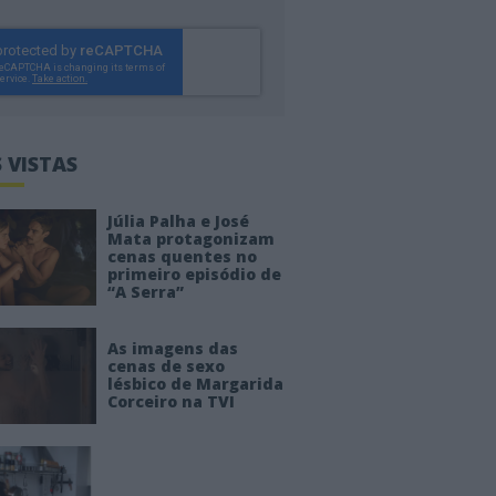
 VISTAS
Júlia Palha e José
Mata protagonizam
cenas quentes no
primeiro episódio de
“A Serra”
As imagens das
cenas de sexo
lésbico de Margarida
Corceiro na TVI