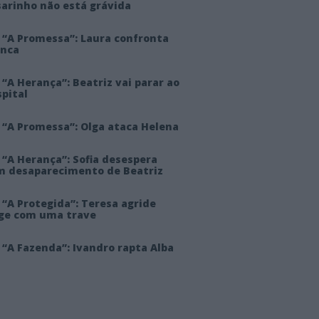
sarinho não está grávida
 “A Promessa”: Laura confronta
anca
“A Herança”: Beatriz vai parar ao
pital
 “A Promessa”: Olga ataca Helena
 “A Herança”: Sofia desespera
m desaparecimento de Beatriz
“A Protegida”: Teresa agride
rge com uma trave
“A Fazenda”: Ivandro rapta Alba