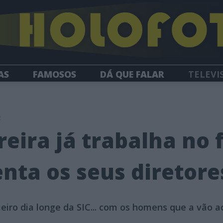
AS
FAMOSOS
DÁ QUE FALAR
TELEVI
HOLOFOTE TV
NEWSLETTER
2
reira já trabalha no 
enta os seus diretore
eiro dia longe da SIC... com os homens que a vão