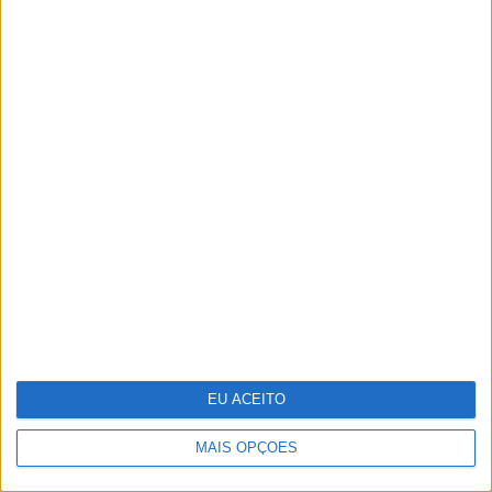
Sede da PIDE, o último bastião do Estado
Novo
EU ACEITO
MAIS OPÇÕES