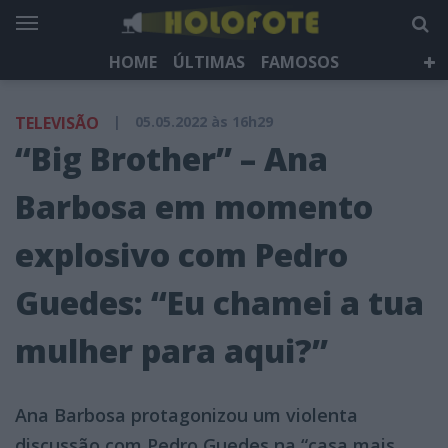
HOME
ÚLTIMAS
FAMOSOS
DÁ QUE FALAR
TELEVISÃO
LIFESTYLE
TELEVISÃO
|
05.05.2022 às 16h29
HOLOFOTE TV
NEWSLETTER
“Big Brother” – Ana
Barbosa em momento
explosivo com Pedro
Guedes: “Eu chamei a tua
mulher para aqui?”
Ana Barbosa protagonizou um violenta
discussão com Pedro Guedes na “casa mais