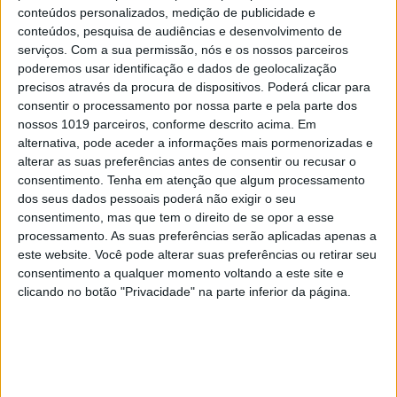
conteúdos personalizados, medição de publicidade e
conteúdos, pesquisa de audiências e desenvolvimento de
TELEVISÃO
serviços.
Com a sua permissão, nós e os nossos parceiros
poderemos usar identificação e dados de geolocalização
Em "A Herança": Gonçalo e Beatriz montam
precisos através da procura de dispositivos. Poderá clicar para
armadilha a Cunha
consentir o processamento por nossa parte e pela parte dos
nossos 1019 parceiros, conforme descrito acima. Em
alternativa, pode aceder a informações mais pormenorizadas e
alterar as suas preferências antes de consentir ou recusar o
consentimento.
Tenha em atenção que algum processamento
dos seus dados pessoais poderá não exigir o seu
consentimento, mas que tem o direito de se opor a esse
processamento. As suas preferências serão aplicadas apenas a
este website. Você pode alterar suas preferências ou retirar seu
consentimento a qualquer momento voltando a este site e
clicando no botão "Privacidade" na parte inferior da página.
TELEVISÃO
Em "A Protegida": JD asfixia Clarice na prisão