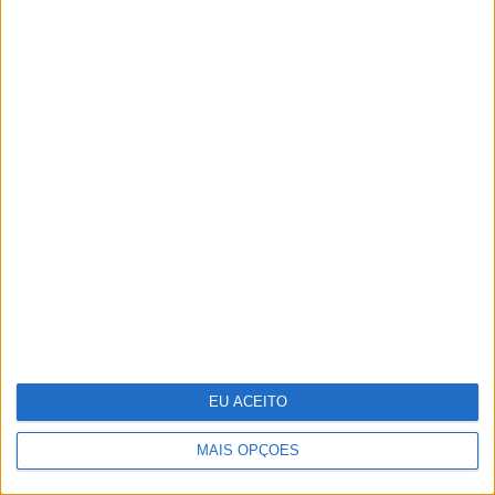
Adalberto Ribeiro: “Não procuramos
seguir modas nem programar em função
do que é mais mediático. Procuramos
artistas que tenham autenticidade,
qualidade e algo para dizer em palco”
EU ACEITO
MAIS OPÇÕES