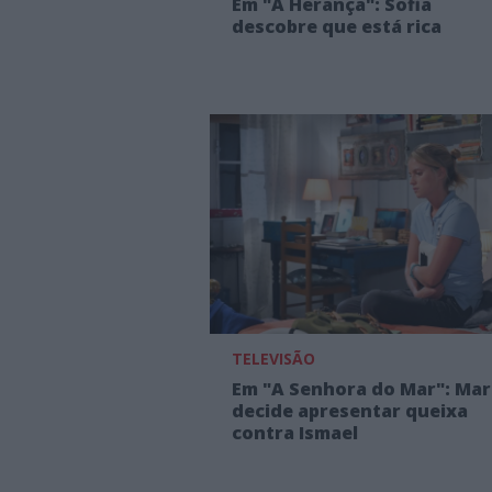
Em "A Herança": Sofia
descobre que está rica
TELEVISÃO
Em "A Senhora do Mar": Mar
decide apresentar queixa
contra Ismael