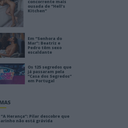
concorrente mais
ousada de “Hell’s
Kitchen”
Em “Senhora do
Mar”: Beatriz e
Pedro têm sexo
escaldante
Os 125 segredos que
já passaram pela
“Casa dos Segredos”
em Portugal
IMAS
“A Herança”: Pilar descobre que
sarinho não está grávida