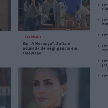
Em
Bi
Em 
hos
Em
TELEVISÃO
Em "A Herança": Sofia é
Em
acusada de negligência em
co
televisão
Em 
Jo
Em 