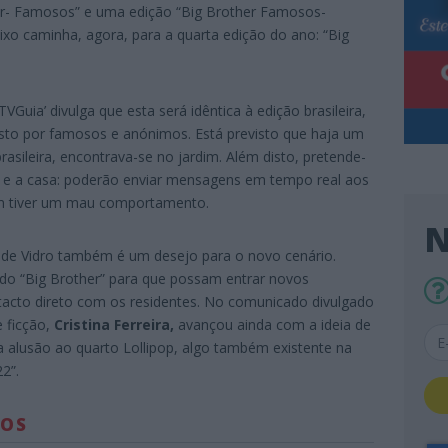
ther- Famosos” e uma edição “Big Brother Famosos-
ixo caminha, agora, para a quarta edição do ano: “Big
‘TVGuia’ divulga que esta será idêntica à edição brasileira,
to por famosos e anónimos. Está previsto que haja um
rasileira, encontrava-se no jardim. Além disto, pretende-
o e a casa: poderão enviar mensagens em tempo real aos
uem tiver um mau comportamento.
N
 de Vidro também é um desejo para o novo cenário.
do “Big Brother” para que possam entrar novos
acto direto com os residentes. No comunicado divulgado
e ficção,
Cristina Ferreira,
avançou ainda com a ideia de
a alusão ao quarto Lollipop, algo também existente na
2”.
DOS