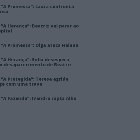
 “A Promessa”: Laura confronta
anca
“A Herança”: Beatriz vai parar ao
pital
 “A Promessa”: Olga ataca Helena
 “A Herança”: Sofia desespera
m desaparecimento de Beatriz
“A Protegida”: Teresa agride
rge com uma trave
“A Fazenda”: Ivandro rapta Alba