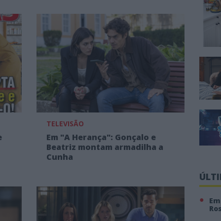
TELEVISÃO
e
Em "A Herança": Gonçalo e
Beatriz montam armadilha a
Cunha
ÚLT
Em 
Ro