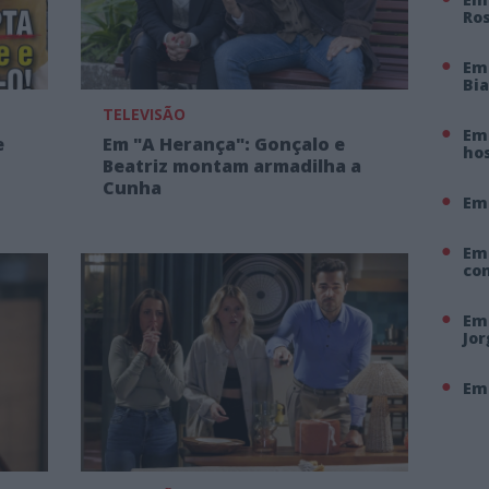
Ro
Em
Bi
TELEVISÃO
Em 
e
Em "A Herança": Gonçalo e
hos
Beatriz montam armadilha a
Cunha
Em
Em
co
Em 
Jo
Em 