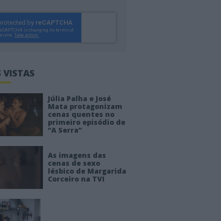
 VISTAS
Júlia Palha e José
Mata protagonizam
cenas quentes no
primeiro episódio de
“A Serra”
As imagens das
cenas de sexo
lésbico de Margarida
Corceiro na TVI