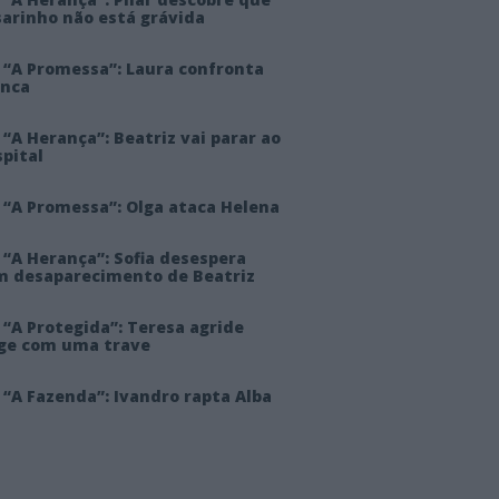
sarinho não está grávida
 “A Promessa”: Laura confronta
anca
“A Herança”: Beatriz vai parar ao
pital
 “A Promessa”: Olga ataca Helena
 “A Herança”: Sofia desespera
m desaparecimento de Beatriz
“A Protegida”: Teresa agride
rge com uma trave
“A Fazenda”: Ivandro rapta Alba