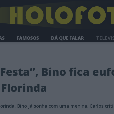
AS
FAMOSOS
DÁ QUE FALAR
TELEVI
HOLOFOTE TV
NEWSLETTER
0
 Festa”, Bino fica eu
 Florinda
orinda, Bino já sonha com uma menina. Carlos criti