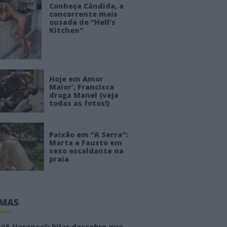
Conheça Cândida, a
concorrente mais
ousada de “Hell’s
Kitchen”
Hoje em Amor
Maior’, Francisca
droga Manel (veja
todas as fotos!)
Paixão em “A Serra”:
Marta e Fausto em
sexo escaldante na
praia
IMAS
“A Herança”: Pilar descobre que