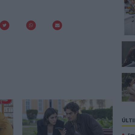
ÚLT
Em 