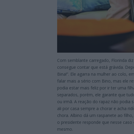
Com semblante carregado, Florinda diz 
consegue contar que está grávida. Depoi
Bina!”. Ele agarra na mulher ao colo, e
falar mais a sério com Bino, mas ele 
podia estar mais feliz por ir ter uma fi
separados, porém, ele garante que tudo 
ou irmã. A reação do rapaz não podia se
ali por casa sempre a chorar e acha rid
chora. Albino dá um raspanete ao filho
o presidente responde que nesse caso o
mesmo.