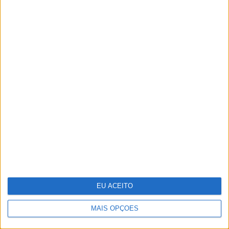
Microsoft revela poupanças de 500
milhões com Inteligência Artificial,
depois de despedir nove mil
EU ACEITO
MAIS OPÇÕES
Dia da Criança: 5 sugestões para te