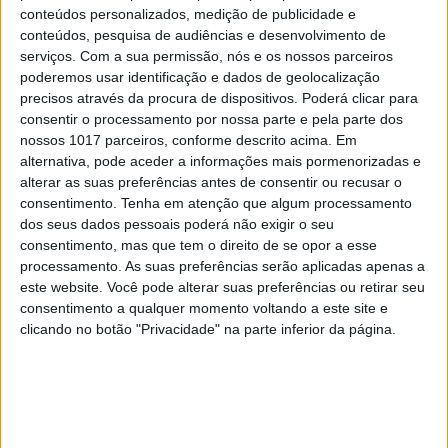
conteúdos personalizados, medição de publicidade e
conteúdos, pesquisa de audiências e desenvolvimento de
serviços.
Com a sua permissão, nós e os nossos parceiros
poderemos usar identificação e dados de geolocalização
precisos através da procura de dispositivos. Poderá clicar para
consentir o processamento por nossa parte e pela parte dos
TELEVISÃO
nossos 1017 parceiros, conforme descrito acima. Em
SIC chama Rui Oliveira para enfrentar
alternativa, pode aceder a informações mais pormenorizadas e
Cristina Ferreira nas manhãs
alterar as suas preferências antes de consentir ou recusar o
consentimento.
Tenha em atenção que algum processamento
dos seus dados pessoais poderá não exigir o seu
consentimento, mas que tem o direito de se opor a esse
processamento. As suas preferências serão aplicadas apenas a
este website. Você pode alterar suas preferências ou retirar seu
MAIS NO PORTAL
consentimento a qualquer momento voltando a este site e
clicando no botão "Privacidade" na parte inferior da página.