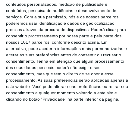
conteúdos personalizados, medição de publicidade e
conteúdos, pesquisa de audiências e desenvolvimento de
serviços.
Com a sua permissão, nós e os nossos parceiros
poderemos usar identificação e dados de geolocalização
precisos através da procura de dispositivos. Poderá clicar para
TELEVISÃO
consentir o processamento por nossa parte e pela parte dos
Morreu Val Kimer, ator de "Top Gun" e
nossos 1017 parceiros, conforme descrito acima. Em
"Batman"
alternativa, pode aceder a informações mais pormenorizadas e
alterar as suas preferências antes de consentir ou recusar o
consentimento.
Tenha em atenção que algum processamento
dos seus dados pessoais poderá não exigir o seu
consentimento, mas que tem o direito de se opor a esse
processamento. As suas preferências serão aplicadas apenas a
este website. Você pode alterar suas preferências ou retirar seu
consentimento a qualquer momento voltando a este site e
clicando no botão "Privacidade" na parte inferior da página.
DÁ QUE FALAR