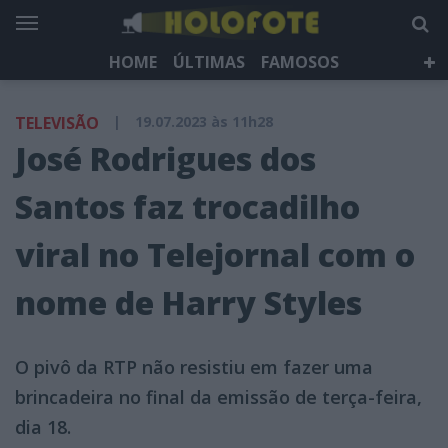
HOME
ÚLTIMAS
FAMOSOS
DÁ QUE FALAR
TELEVISÃO
LIFESTYLE
TELEVISÃO
|
19.07.2023 às 11h28
HOLOFOTE TV
NEWSLETTER
José Rodrigues dos
Santos faz trocadilho
viral no Telejornal com o
nome de Harry Styles
O pivô da RTP não resistiu em fazer uma
brincadeira no final da emissão de terça-feira,
dia 18.