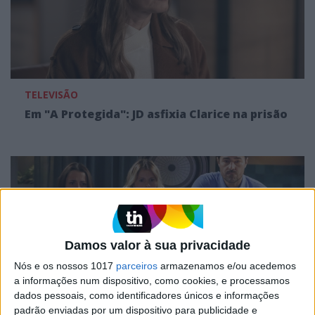
TELEVISÃO
Em "A Protegida": JD asfixia Clarice na prisão
Damos valor à sua privacidade
Nós e os nossos 1017
parceiros
armazenamos e/ou acedemos
a informações num dispositivo, como cookies, e processamos
dados pessoais, como identificadores únicos e informações
padrão enviadas por um dispositivo para publicidade e
TELEVISÃO