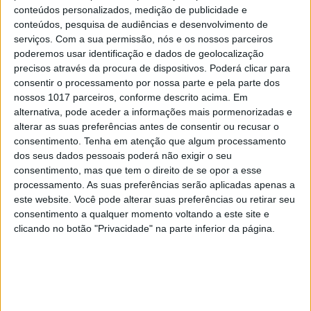
conteúdos personalizados, medição de publicidade e
Em "A Herança": Sofia é acusada de
conteúdos, pesquisa de audiências e desenvolvimento de
negligência em televisão
serviços.
Com a sua permissão, nós e os nossos parceiros
poderemos usar identificação e dados de geolocalização
precisos através da procura de dispositivos. Poderá clicar para
consentir o processamento por nossa parte e pela parte dos
nossos 1017 parceiros, conforme descrito acima. Em
alternativa, pode aceder a informações mais pormenorizadas e
alterar as suas preferências antes de consentir ou recusar o
consentimento.
Tenha em atenção que algum processamento
dos seus dados pessoais poderá não exigir o seu
consentimento, mas que tem o direito de se opor a esse
processamento. As suas preferências serão aplicadas apenas a
este website. Você pode alterar suas preferências ou retirar seu
consentimento a qualquer momento voltando a este site e
TELEVISÃO
clicando no botão "Privacidade" na parte inferior da página.
Morreu Val Kimer, ator de "Top Gun" e
"Batman"