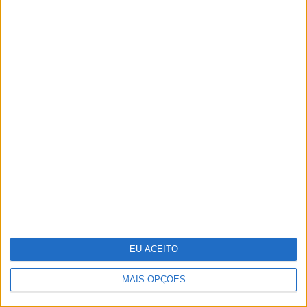
Fanny Rodrigues inaugura loja de roupa
EU ACEITO
MAIS OPÇÕES