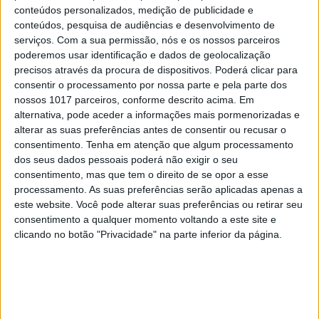
TELEVISÃO
conteúdos personalizados, medição de publicidade e
Em "A Protegida": JD asfixia Clarice na prisão
conteúdos, pesquisa de audiências e desenvolvimento de
serviços.
Com a sua permissão, nós e os nossos parceiros
poderemos usar identificação e dados de geolocalização
precisos através da procura de dispositivos. Poderá clicar para
consentir o processamento por nossa parte e pela parte dos
nossos 1017 parceiros, conforme descrito acima. Em
alternativa, pode aceder a informações mais pormenorizadas e
alterar as suas preferências antes de consentir ou recusar o
consentimento.
Tenha em atenção que algum processamento
dos seus dados pessoais poderá não exigir o seu
consentimento, mas que tem o direito de se opor a esse
processamento. As suas preferências serão aplicadas apenas a
este website. Você pode alterar suas preferências ou retirar seu
consentimento a qualquer momento voltando a este site e
TELEVISÃO
clicando no botão "Privacidade" na parte inferior da página.
Em "A Herança": Sofia é acusada de
negligência em televisão