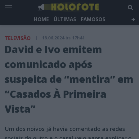
HOME
ÚLTIMAS
FAMOSOS
DÁ QUE FALAR
TELEVISÃO
LIFESTYLE
TELEVISÃO
|
18.06.2024 às 17h41
HOLOFOTE TV
NEWSLETTER
David e Ivo emitem
comunicado após
suspeita de “mentira” em
“Casados À Primeira
Vista”
Um dos noivos já havia comentado as redes
sociais do outro e o casal veio agora explicar o