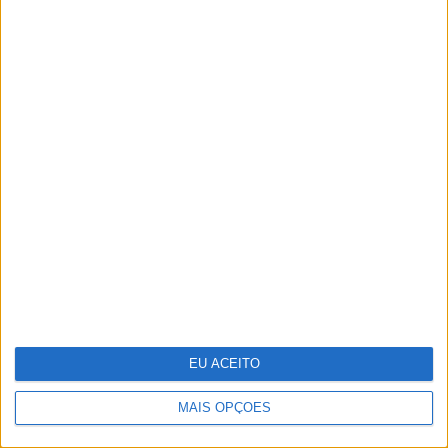
CARAS Decoração: 10 espreguiçadeiras
para aproveitar o bom tempo
EU ACEITO
MAIS OPÇÕES