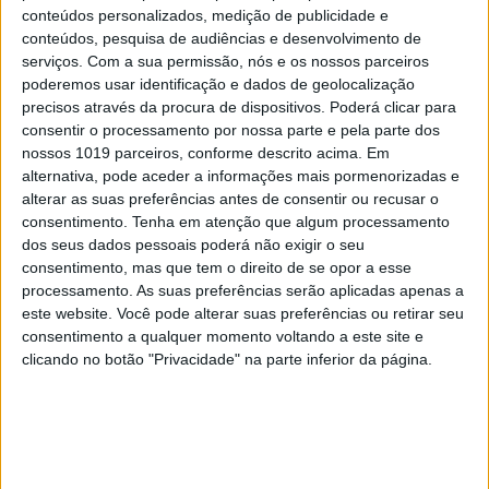
conteúdos personalizados, medição de publicidade e
conteúdos, pesquisa de audiências e desenvolvimento de
serviços.
Com a sua permissão, nós e os nossos parceiros
TELEVISÃO
poderemos usar identificação e dados de geolocalização
precisos através da procura de dispositivos. Poderá clicar para
Conheça o primeiro casal gay de "Casados à
Primeira Vista"
consentir o processamento por nossa parte e pela parte dos
nossos 1019 parceiros, conforme descrito acima. Em
alternativa, pode aceder a informações mais pormenorizadas e
alterar as suas preferências antes de consentir ou recusar o
consentimento.
Tenha em atenção que algum processamento
dos seus dados pessoais poderá não exigir o seu
MAIS NO PORTAL
consentimento, mas que tem o direito de se opor a esse
processamento. As suas preferências serão aplicadas apenas a
este website. Você pode alterar suas preferências ou retirar seu
consentimento a qualquer momento voltando a este site e
clicando no botão "Privacidade" na parte inferior da página.