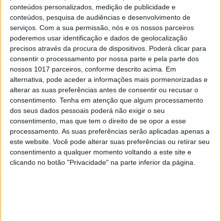
conteúdos personalizados, medição de publicidade e
TELEVISÃO
conteúdos, pesquisa de audiências e desenvolvimento de
Luciana Abreu e Emanuel trocam elogios:
serviços.
Com a sua permissão, nós e os nossos parceiros
"Foste das melhores coisas que me
poderemos usar identificação e dados de geolocalização
aconteceram"
precisos através da procura de dispositivos. Poderá clicar para
consentir o processamento por nossa parte e pela parte dos
nossos 1017 parceiros, conforme descrito acima. Em
alternativa, pode aceder a informações mais pormenorizadas e
alterar as suas preferências antes de consentir ou recusar o
consentimento.
Tenha em atenção que algum processamento
dos seus dados pessoais poderá não exigir o seu
consentimento, mas que tem o direito de se opor a esse
processamento. As suas preferências serão aplicadas apenas a
este website. Você pode alterar suas preferências ou retirar seu
consentimento a qualquer momento voltando a este site e
clicando no botão "Privacidade" na parte inferior da página.
FAMOSOS
Emanuel abandona programa em lágrimas
depois de revelar que o pai sofreu um AVC