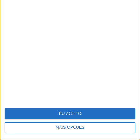
ainda estão no top
Vendas da Tesla na Europa estão em
queda
EU ACEITO
MAIS OPÇÕES