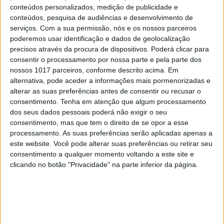
conteúdos personalizados, medição de publicidade e
Novo programa SIC
Parece Impossível
conteúdos, pesquisa de audiências e desenvolvimento de
serviços.
Com a sua permissão, nós e os nossos parceiros
Parece Impossível SIC
programa sic
poderemos usar identificação e dados de geolocalização
precisos através da procura de dispositivos. Poderá clicar para
Rosinha
SIC
consentir o processamento por nossa parte e pela parte dos
nossos 1017 parceiros, conforme descrito acima. Em
alternativa, pode aceder a informações mais pormenorizadas e
RELACIONADOS
alterar as suas preferências antes de consentir ou recusar o
consentimento.
Tenha em atenção que algum processamento
dos seus dados pessoais poderá não exigir o seu
consentimento, mas que tem o direito de se opor a esse
processamento. As suas preferências serão aplicadas apenas a
este website. Você pode alterar suas preferências ou retirar seu
consentimento a qualquer momento voltando a este site e
clicando no botão "Privacidade" na parte inferior da página.
TELEVISÃO