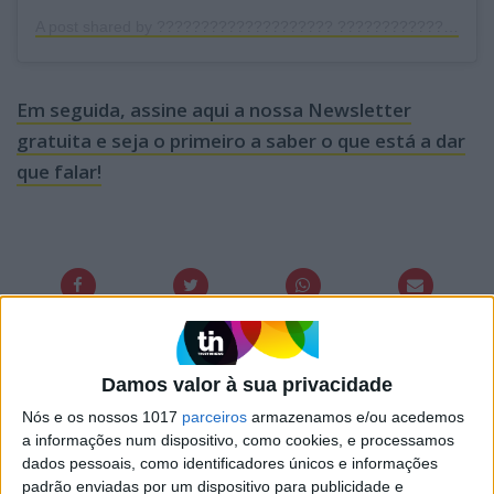
A post shared by ???????????????????? ???????????????????????????? (@jorgecorrula)
Em seguida, assine aqui a nossa Newsletter
gratuita e seja o primeiro a saber o que está a dar
que falar!
PALAVRAS-CHAVE
Damos valor à sua privacidade
Nós e os nossos 1017
parceiros
armazenamos e/ou acedemos
ator
cantora
cantora Rosinha
a informações num dispositivo, como cookies, e processamos
dados pessoais, como identificadores únicos e informações
Jorge Corrula
Novo programa
padrão enviadas por um dispositivo para publicidade e