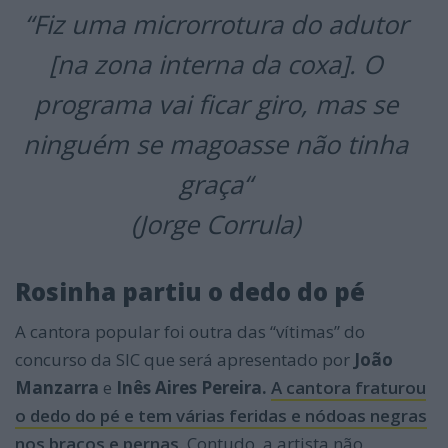
“
Fiz uma microrrotura do adutor
[na zona interna da coxa]
. O
programa vai ficar giro, mas se
ninguém se magoasse não tinha
graça
“
(Jorge Corrula)
Rosinha partiu o dedo do pé
A cantora popular foi outra das “vítimas” do
concurso da SIC que será apresentado por
João
Manzarra
e
Inês Aires Pereira.
A cantora fraturou
o dedo do pé e tem várias feridas e nódoas negras
nos braços e pernas.
Contudo, a artista não