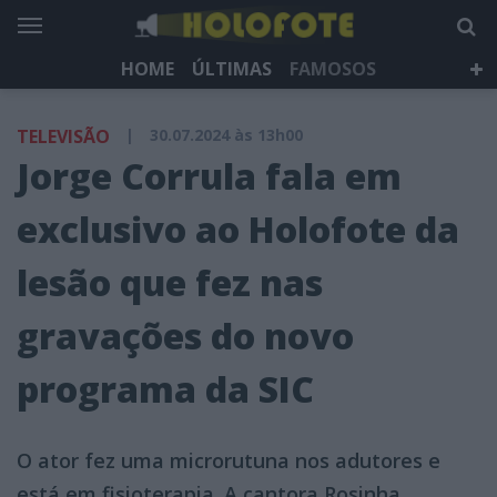
HOME
ÚLTIMAS
FAMOSOS
DÁ QUE FALAR
TELEVISÃO
LIFESTYLE
TELEVISÃO
|
30.07.2024 às 13h00
HOLOFOTE TV
NEWSLETTER
Jorge Corrula fala em
exclusivo ao Holofote da
lesão que fez nas
gravações do novo
programa da SIC
O ator fez uma microrutuna nos adutores e
está em fisioterapia. A cantora Rosinha