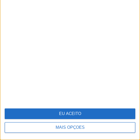
25 peças para receber a primavera em
casa
Infeções respiratórias como Covid ou a
gripe podem "acordar" células
cancerígenas adormecidas nos pulmões
EU ACEITO
MAIS OPÇÕES