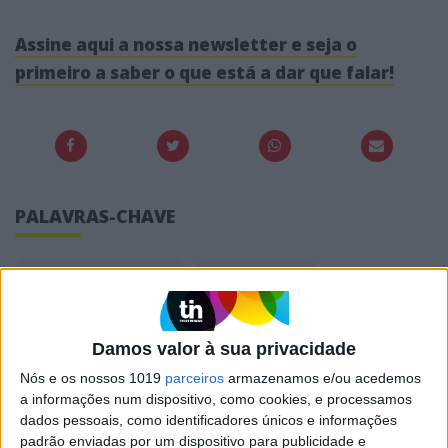
Assine aqui a nossa newsletter e seja o
primeiro a saber o que está a dar que falar!
PALAVRAS-CHAVE
Anthony Hopkins
entrevista
Estreia
Gonçalo Almeida
Damos valor à sua privacidade
Prime Vídeo
Série Internacional
Nós e os nossos 1019
parceiros
armazenamos e/ou acedemos
Those Aboute to Die
a informações num dispositivo, como cookies, e processamos
dados pessoais, como identificadores únicos e informações
padrão enviadas por um dispositivo para publicidade e