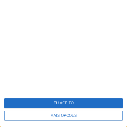
Adalberto Ribeiro: “Não procuramos
seguir modas nem programar em função
do que é mais mediático. Procuramos
artistas que tenham autenticidade,
qualidade e algo para dizer em palco”
EU ACEITO
MAIS OPÇÕES