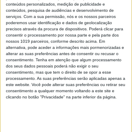
conteúdos personalizados, medição de publicidade e
RELACIONADOS
conteúdos, pesquisa de audiências e desenvolvimento de
serviços.
Com a sua permissão, nós e os nossos parceiros
poderemos usar identificação e dados de geolocalização
precisos através da procura de dispositivos. Poderá clicar para
consentir o processamento por nossa parte e pela parte dos
nossos 1019 parceiros, conforme descrito acima. Em
alternativa, pode aceder a informações mais pormenorizadas e
alterar as suas preferências antes de consentir ou recusar o
consentimento.
Tenha em atenção que algum processamento
dos seus dados pessoais poderá não exigir o seu
consentimento, mas que tem o direito de se opor a esse
processamento. As suas preferências serão aplicadas apenas a
este website. Você pode alterar suas preferências ou retirar seu
DÁ QUE FALAR
consentimento a qualquer momento voltando a este site e
Gonçalo Almeida integra série internacional
clicando no botão "Privacidade" na parte inferior da página.
ao lado de Anthony Hopkins