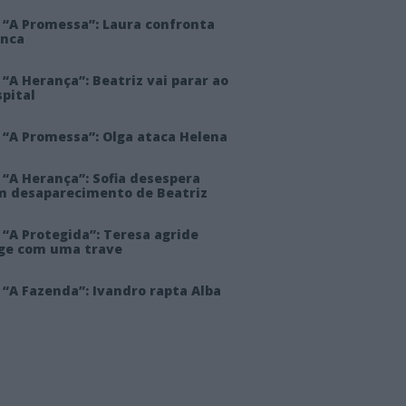
 “A Promessa”: Laura confronta
anca
“A Herança”: Beatriz vai parar ao
pital
 “A Promessa”: Olga ataca Helena
 “A Herança”: Sofia desespera
m desaparecimento de Beatriz
“A Protegida”: Teresa agride
rge com uma trave
“A Fazenda”: Ivandro rapta Alba