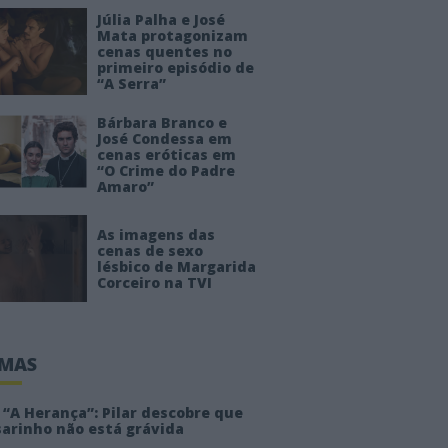
Júlia Palha e José
Mata protagonizam
cenas quentes no
primeiro episódio de
“A Serra”
Bárbara Branco e
José Condessa em
cenas eróticas em
“O Crime do Padre
Amaro”
As imagens das
cenas de sexo
lésbico de Margarida
Corceiro na TVI
IMAS
“A Herança”: Pilar descobre que
sarinho não está grávida