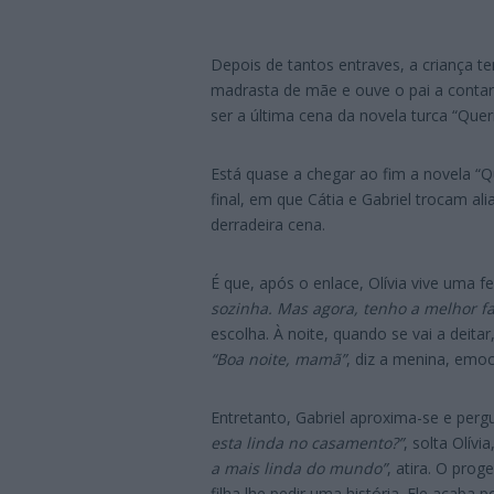
Depois de tantos entraves, a criança t
madrasta de mãe e ouve o pai a contar-
ser a última cena da novela turca “Queri
Está quase a chegar ao fim a novela “Q
final, em que Cátia e Gabriel trocam al
derradeira cena.
É que, após o enlace, Olívia vive uma fe
sozinha. Mas agora, tenho a melhor f
escolha. À noite, quando se vai a deitar
“Boa noite, mamã”
, diz a menina, emo
Entretanto, Gabriel aproxima-se e perg
esta linda no casamento?”
, solta Olív
a mais linda do mundo”
, atira. O prog
filha lhe pedir uma história. Ele acaba 