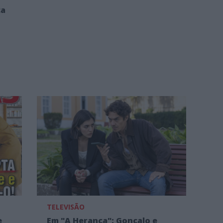
ca
TELEVISÃO
e
Em "A Herança": Gonçalo e