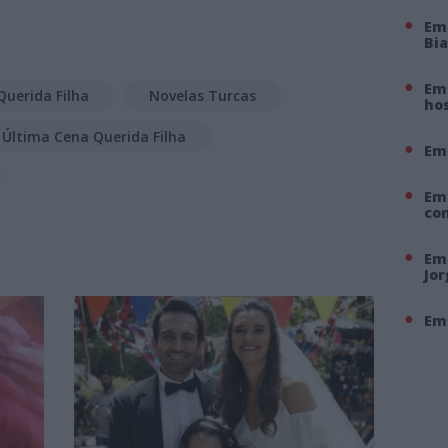
Em
Bi
Em 
Querida Filha
Novelas Turcas
hos
Última Cena Querida Filha
Em
Em
co
Em 
Jo
Em 