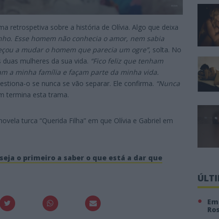
 retrospetiva sobre a história de Olívia. Algo que deixa
rinho. Esse homem não conhecia o amor, nem sabia
eçou a mudar o homem que parecia um ogre”
, solta. No
às duas mulheres da sua vida.
“Fico feliz que tenham
am a minha família e façam parte da minha vida.
questiona-o se nunca se vão separar. Ele confirma.
“Nunca
im termina esta trama.
ovela turca “Querida Filha” em que Olívia e Gabriel em
seja o primeiro a saber o que está a dar que
ÚLT
Em 
Ro