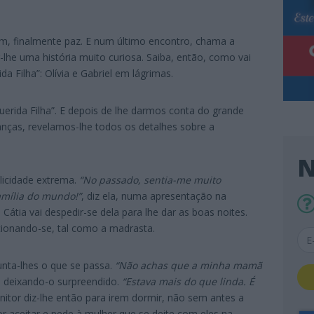
em, finalmente paz. E num último encontro, chama a
lhe uma história muito curiosa. Saiba, então, como vai
da Filha”: Olívia e Gabriel em lágrimas.
uerida Filha”. E depois de lhe darmos conta do grande
ianças, revelamos-lhe todos os detalhes sobre a
N
licidade extrema.
“No
passado, sentia-me muito
amília do mundo!”
, diz ela, numa apresentação na
, Cátia vai despedir-se dela para lhe dar as boas noites.
cionando-se, tal como a madrasta.
unta-lhes o que se passa.
“Não achas que a minha mamã
ia, deixando-o surpreendido.
“Estava mais do que linda. É
enitor diz-lhe então para irem dormir, não sem antes a
por aceitar e pede à mulher que se deite com eles na