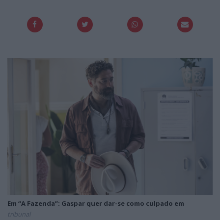
Em “A Fazenda”: Gaspar quer dar-se como culpado em
tribunal