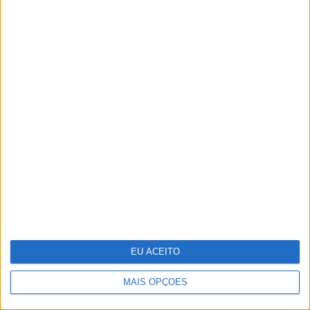
O que os cientistas descobriram ao
"ressuscitar" o vírus da gripe espanhola
EU ACEITO
MAIS OPÇÕES