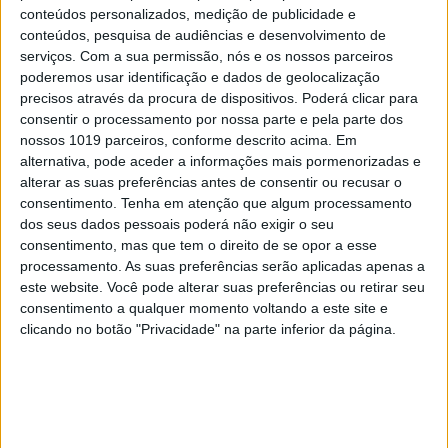
TELEVISÃO
conteúdos personalizados, medição de publicidade e
conteúdos, pesquisa de audiências e desenvolvimento de
Em "A Herança": Gonçalo e Beatriz montam
serviços.
Com a sua permissão, nós e os nossos parceiros
armadilha a Cunha
poderemos usar identificação e dados de geolocalização
precisos através da procura de dispositivos. Poderá clicar para
consentir o processamento por nossa parte e pela parte dos
nossos 1019 parceiros, conforme descrito acima. Em
alternativa, pode aceder a informações mais pormenorizadas e
alterar as suas preferências antes de consentir ou recusar o
consentimento.
Tenha em atenção que algum processamento
dos seus dados pessoais poderá não exigir o seu
consentimento, mas que tem o direito de se opor a esse
processamento. As suas preferências serão aplicadas apenas a
este website. Você pode alterar suas preferências ou retirar seu
consentimento a qualquer momento voltando a este site e
clicando no botão "Privacidade" na parte inferior da página.
TELEVISÃO
Em "A Protegida": JD asfixia Clarice na prisão