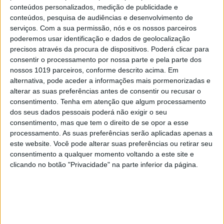
TELEVISÃO
conteúdos personalizados, medição de publicidade e
Em "A Herança": Gonçalo e Beatriz montam
conteúdos, pesquisa de audiências e desenvolvimento de
armadilha a Cunha
serviços.
Com a sua permissão, nós e os nossos parceiros
poderemos usar identificação e dados de geolocalização
precisos através da procura de dispositivos. Poderá clicar para
consentir o processamento por nossa parte e pela parte dos
nossos 1019 parceiros, conforme descrito acima. Em
alternativa, pode aceder a informações mais pormenorizadas e
alterar as suas preferências antes de consentir ou recusar o
consentimento.
Tenha em atenção que algum processamento
dos seus dados pessoais poderá não exigir o seu
consentimento, mas que tem o direito de se opor a esse
processamento. As suas preferências serão aplicadas apenas a
este website. Você pode alterar suas preferências ou retirar seu
consentimento a qualquer momento voltando a este site e
clicando no botão "Privacidade" na parte inferior da página.
TELEVISÃO
Em "A Protegida": JD asfixia Clarice na prisão